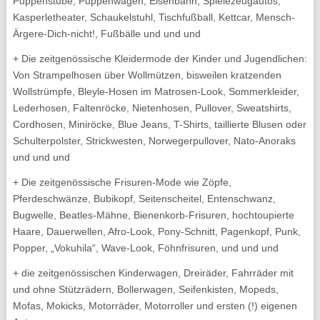
Puppenstube, Puppenwagen, Eisenbahn, Spielezeugautos,
Kasperletheater, Schaukelstuhl, Tischfußball, Kettcar, Mensch-
Ärgere-Dich-nicht!, Fußbälle und und und
+ Die zeitgenössische Kleidermode der Kinder und Jugendlichen:
Von Strampelhosen über Wollmützen, bisweilen kratzenden
Wollstrümpfe, Bleyle-Hosen im Matrosen-Look, Sommerkleider,
Lederhosen, Faltenröcke, Nietenhosen, Pullover, Sweatshirts,
Cordhosen, Miniröcke, Blue Jeans, T-Shirts, taillierte Blusen oder
Schulterpolster, Strickwesten, Norwegerpullover, Nato-Anoraks
und und und
+ Die zeitgenössische Frisuren-Mode wie Zöpfe,
Pferdeschwänze, Bubikopf, Seitenscheitel, Entenschwanz,
Bugwelle, Beatles-Mähne, Bienenkorb-Frisuren, hochtoupierte
Haare, Dauerwellen, Afro-Look, Pony-Schnitt, Pagenkopf, Punk,
Popper, „Vokuhila“, Wave-Look, Föhnfrisuren, und und und
+ die zeitgenössischen Kinderwagen, Dreiräder, Fahrräder mit
und ohne Stützrädern, Bollerwagen, Seifenkisten, Mopeds,
Mofas, Mokicks, Motorräder, Motorroller und ersten (!) eigenen