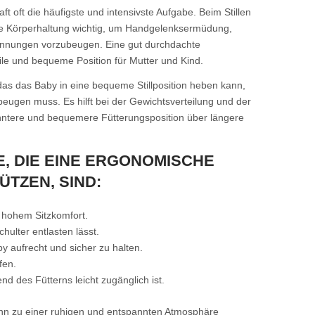
aft oft die häufigste und intensivste Aufgabe. Beim Stillen
te Körperhaltung wichtig, um Handgelenksermüdung,
nnungen vorzubeugen. Eine gut durchdachte
le und bequeme Position für Mutter und Kind.
das das Baby in eine bequeme Stillposition heben kann,
beugen muss. Es hilft bei der Gewichtsverteilung und der
nntere und bequemere Fütterungsposition über längere
, DIE EINE ERGONOMISCHE
TZEN, SIND:
 hohem Sitzkomfort.
chulter entlasten lässt.
y aufrecht und sicher zu halten.
fen.
nd des Fütterns leicht zugänglich ist.
kann zu einer ruhigen und entspannten Atmosphäre