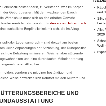
NEUE
n Lebensstil besteht darin, zu verstehen, was im Körper
Räuch
und d
h der Geburt passiert. Mit dem wachsenden Bauch
 die Wirbelsäule muss sich an das erhöhte Gewicht
Silke
hneller ermüden als gewohnt. In
den ersten Jahren nach
Leide
ne zusätzliche Empfindlichkeit mit sich, die im Alltag
Alles
2026
Schat
n radikaler Lebensumbruch – sind derzeit am besten
Welln
rch kleine Anpassungen der Sitzhaltung, der Ruheposition
Exper
t sich die Belastung minimieren. Weiche, aber stützende
gsgewohnheiten und eine durchdachte Möbelanordnung
 angenehmeren Alltag bei.
vermeiden, sondern sie mit einer beständigen und
f diese Weise entwickelt sich Komfort mit den Müttern und
FÜTTERUNGSBEREICHE UND
UNDAUSSTATTUNG