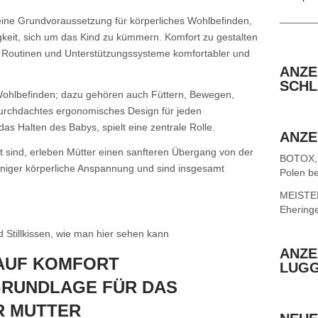
______
eine Grundvoraussetzung für körperliches Wohlbefinden,
gkeit, sich um das Kind zu kümmern. Komfort zu gestalten
, Routinen und Unterstützungssysteme komfortabler und
ANZE
SCHL
 Wohlbefinden; dazu gehören auch Füttern, Bewegen,
 durchdachtes ergonomisches Design für jeden
das Halten des Babys, spielt eine zentrale Rolle.
ANZE
 sind, erleben Mütter einen sanfteren Übergang von der
BOTOX,
iger körperliche Anspannung und sind insgesamt
Polen be
MEISTER 
Ehering
nd Stillkissen, wie man hier sehen kann
ANZE
AUF KOMFORT
LUG
GRUNDLAGE FÜR DAS
R MUTTER