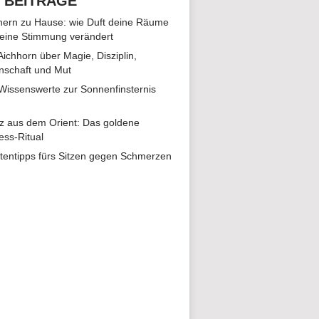
 BEITRÄGE
ern zu Hause: wie Duft deine Räume
eine Stimmung verändert
 Aichhorn über Magie, Disziplin,
nschaft und Mut
 Wissenswerte zur Sonnenfinsternis
z aus dem Orient: Das goldene
ess-Ritual
tentipps fürs Sitzen gegen Schmerzen