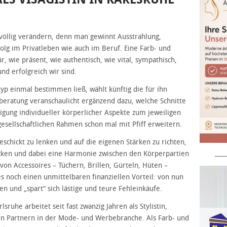
völlig verändern, denn man gewinnt Ausstrahlung,
folg im Privatleben wie auch im Beruf. Eine Farb- und
r, wie präsent, wie authentisch, wie vital, sympathisch,
nd erfolgreich wir sind.
yp einmal bestimmen ließ, wählt künftig die für ihn
lberatung veranschaulicht ergänzend dazu, welche Schnitte
igung individueller körperlicher Aspekte zum jeweiligen
esellschaftlichen Rahmen schon mal mit Pfiff erweitern.
geschickt zu lenken und auf die eigenen Stärken zu richten,
____
cken und dabei eine Harmonie zwischen den Körperpartien
von Accessoires – Tüchern, Brillen, Gürteln, Hüten –
es noch einen unmittelbaren finanziellen Vorteil: von nun
en und „spart“ sich lästige und teure Fehleinkäufe.
sruhe arbeitet seit fast zwanzig Jahren als Stylistin,
ten Partnern in der Mode- und Werbebranche. Als Farb- und