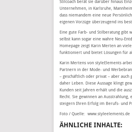
Stilcoach berät sie darüber hinaus Ein
Unternehmen, in Karlsruhe, Mannheim 
dass niemandem eine neue Persönlichk
eigenen Vorzüge überzeugend ins best
Eine gute Farb- und Stilberatung gibt 
selbst kann sogar eine wahre Neu-Entd
Homepage zeigt Karin Merten an vielen
funktioniert und bietet Lösungen für a
Karin Mertens von styleElements arbeit
Partnern in der Mode- und Werbebranch
– geschäftlich oder privat – aber auc
daher Leben. Diese Aussage klingt gew
Kunden seit Jahren erhält und die au
Recht. Sie gewinnen an Ausstrahlung, 
steigern Ihren Erfolg im Berufs- und P
Foto / Quelle: www.styleelements.de
ÄHNLICHE INHALTE: