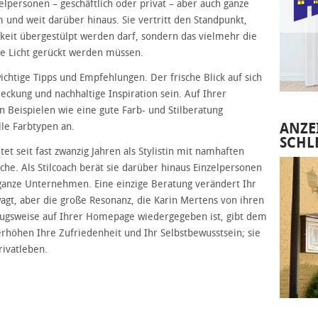
zelpersonen – geschäftlich oder privat – aber auch ganze
und weit darüber hinaus. Sie vertritt den Standpunkt,
eit übergestülpt werden darf, sondern das vielmehr die
e Licht gerückt werden müssen.
wichtige Tipps und Empfehlungen. Der frische Blick auf sich
eckung und nachhaltige Inspiration sein. Auf Ihrer
 Beispielen wie eine gute Farb- und Stilberatung
ANZE
lle Farbtypen an.
SCHL
et seit fast zwanzig Jahren als Stylistin mit namhaften
e. Als Stilcoach berät sie darüber hinaus Einzelpersonen
h ganze Unternehmen. Eine einzige Beratung verändert Ihr
agt, aber die große Resonanz, die Karin Mertens von ihren
szugsweise auf Ihrer Homepage wiedergegeben ist, gibt dem
erhöhen Ihre Zufriedenheit und Ihr Selbstbewusstsein; sie
rivatleben.