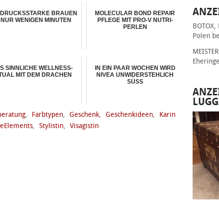
ANZE
DRUCKSSTARKE BRAUEN
MOLECULAR BOND REPAIR
N NUR WENIGEN MINUTEN
PFLEGE MIT PRO-V NUTRI-
BOTOX, 
PERLEN
Polen be
MEISTER 
Ehering
S SINNLICHE WELLNESS-
IN EIN PAAR WOCHEN WIRD
TUAL MIT DEM DRACHEN
NIVEA UNWIDERSTEHLICH
SÜSS
ANZE
LUGG
beratung
,
Farbtypen
,
Geschenk
,
Geschenkideen
,
Karin
leElements
,
Stylistin
,
Visagistin