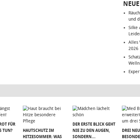
NEUE
Räuch
und d
Silke
Leide
Alles
2026
Schat
Welln
Exper
ROT FÜR
DER ERSTE BLICK GEHT
S TUN?
HAUTSCHUTZ IM
NIE ZU DEN AUGEN,
DREI NEU
HITZESOMMER: WAS
SONDERN…
BESONDE