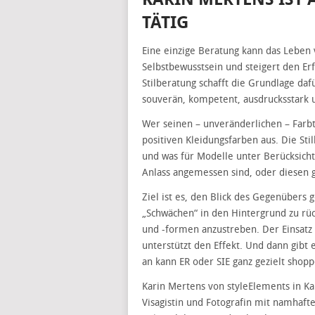
TÄTIG
Eine einzige Beratung kann das Leben 
Selbstbewusstsein und steigert den Er
Stilberatung schafft die Grundlage dafü
souverän, kompetent, ausdrucksstark u
Wer seinen – unveränderlichen – Farbt
positiven Kleidungsfarben aus. Die Sti
und was für Modelle unter Berücksicht
Anlass angemessen sind, oder diesen g
Ziel ist es, den Blick des Gegenübers 
„Schwächen“ in den Hintergrund zu rü
und -formen anzustreben. Der Einsatz 
unterstützt den Effekt. Und dann gibt 
an kann ER oder SIE ganz gezielt shopp
Karin Mertens von styleElements in Karl
Visagistin und Fotografin mit namhaf