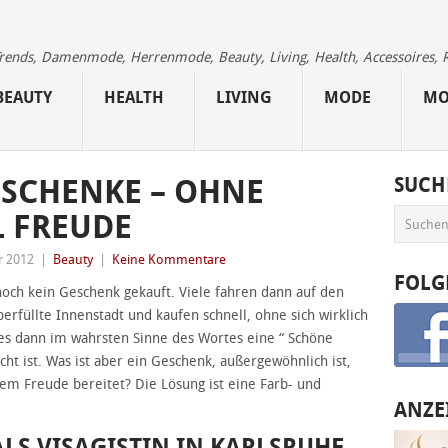
 Trends, Damenmode, Herrenmode, Beauty, Living, Health, Accessoires, 
BEAUTY
HEALTH
LIVING
MODE
MO
SCHENKE – OHNE
SUCH
L FREUDE
r 2012
|
Beauty
|
Keine Kommentare
FOLG
t noch kein Geschenk gekauft. Viele fahren dann auf den
überfüllte Innenstadt und kaufen schnell, ohne sich wirklich
es dann im wahrsten Sinne des Wortes eine “ Schöne
ht ist. Was ist aber ein Geschenk, außergewöhnlich ist,
lem Freude bereitet? Die Lösung ist eine Farb- und
ANZE
ALS VISAGISTIN IN KARLSRUHE