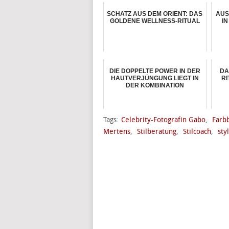
SCHATZ AUS DEM ORIENT: DAS
AUS
GOLDENE WELLNESS-RITUAL
I
DIE DOPPELTE POWER IN DER
DA
HAUTVERJÜNGUNG LIEGT IN
RI
DER KOMBINATION
Tags:
Celebrity-Fotografin Gabo
,
Farb
Mertens
,
Stilberatung
,
Stilcoach
,
sty