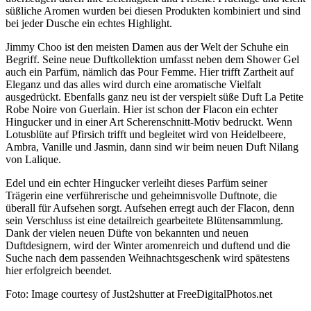
süßliche Aromen wurden bei diesen Produkten kombiniert und sind
bei jeder Dusche ein echtes Highlight.
Jimmy Choo ist den meisten Damen aus der Welt der Schuhe ein
Begriff. Seine neue Duftkollektion umfasst neben dem Shower Gel
auch ein Parfüm, nämlich das Pour Femme. Hier trifft Zartheit auf
Eleganz und das alles wird durch eine aromatische Vielfalt
ausgedrückt. Ebenfalls ganz neu ist der verspielt süße Duft La Petite
Robe Noire von Guerlain. Hier ist schon der Flacon ein echter
Hingucker und in einer Art Scherenschnitt-Motiv bedruckt. Wenn
Lotusblüte auf Pfirsich trifft und begleitet wird von Heidelbeere,
Ambra, Vanille und Jasmin, dann sind wir beim neuen Duft Nilang
von Lalique.
Edel und ein echter Hingucker verleiht dieses Parfüm seiner
Trägerin eine verführerische und geheimnisvolle Duftnote, die
überall für Aufsehen sorgt. Aufsehen erregt auch der Flacon, denn
sein Verschluss ist eine detailreich gearbeitete Blütensammlung.
Dank der vielen neuen Düfte von bekannten und neuen
Duftdesignern, wird der Winter aromenreich und duftend und die
Suche nach dem passenden Weihnachtsgeschenk wird spätestens
hier erfolgreich beendet.
Foto: Image courtesy of Just2shutter at FreeDigitalPhotos.net