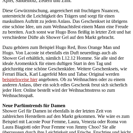
Apfel, Sandelholz, Zedern und Zimt.
Diese Gewürzmischung, angereichert mit fruchtigen Nuancen,
unterstreicht die Leichtigkeit des Trägers und sorgt für einen
maskulinen Auftritt zu jedem Anlass. Das Geschenkset ist übrigens
eine schöne Idee, um zum Weihnachtsfest einem Mann eine Freude
zu bereiten. Auch sonst war Hugo Boss fleißig in letzter Zeit und hat
verschiedene Düfte als Shower Gel auf den Markt gebracht.
Dazu gehören zum Beispiel Hugo Red, Boss Orange Man und
Hugo. Von Lacoste ist ebenfalls ein Duft neuerdings auch als
Shower Gel erhältlich, nämlich L12.12 Homme. Sie alle sind der
ideale Aromenkick für einen duftigen Start in den Tag und
gleichzeitig eine schöne Geschenkidee. Weitere Geschenksets, wie
Ferrari Black, Karl Lagerfeld Men und Tabac Original werden
beispielsweise hier
angeboten. Ob zu Weihnachten oder zu einem
anderen Anlass, über ein solch edles Geschenk freut sich sicherlich
jeder Herr. Online bestellt wird der Weihnachtsstress so zum
Weihnachtsspaß.
Neue Parfümtrends für Damen
Shower Gel für Damen ist ebenfalls in der letzten Zeit von
zahlreichen Herstellern auf den Markt gekommen. Wie wäre es zum
Beispiel mit Lacoste Pour Femme, Laura, Venezia oder Roma von
Laura Biagiotti oder Pour Femme von Jimmy Choo? Sie alle
überzeugen durch ihre Leichtigkeit und Frische. Fruchtige und leicht