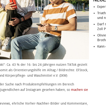
Exper
Triat
und n
Darf 
Zoll 
Olivie
Brot
Kann 
t“: Ca. 43 % der 16- bis 24-Jährigen nutzen TikTok gezielt
omit als Orientierungshilfe im Alltag / Bildrechte: EFStock,
and Körperpflege- und Waschmittel e.V. (IKW)
ei der Suche nach Produktempfehlungen im Bereich
e Jugendlichen auf Instagram gesehen haben, so
machen sie
Reviews, ehrliche Vorher-Nachher-Bilder und Kommentare,