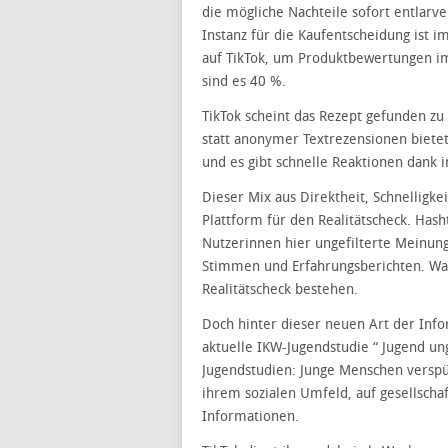
die mögliche Nachteile sofort entlarve
Instanz für die Kaufentscheidung ist 
auf TikTok, um Produktbewertungen i
sind es 40 %.
TikTok scheint das Rezept gefunden zu
statt anonymer Textrezensionen biete
und es gibt schnelle Reaktionen dank
Dieser Mix aus Direktheit, Schnelligkei
Plattform für den Realitätscheck. Ha
Nutzerinnen hier ungefilterte Meinung
Stimmen und Erfahrungsberichten. Was
Realitätscheck bestehen.
Doch hinter dieser neuen Art der Info
aktuelle IKW-Jugendstudie “ Jugend u
Jugendstudien: Junge Menschen verspür
ihrem sozialen Umfeld, auf gesellscha
Informationen.