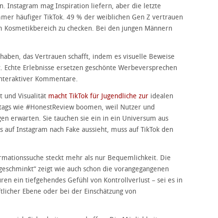
n. Instagram mag Inspiration liefern, aber die letzte
immer häufiger TikTok. 49 % der weiblichen Gen Z vertrauen
m Kosmetikbereich zu checken. Bei den jungen Männern
 haben, das Vertrauen schafft, indem es visuelle Beweise
t. Echte Erlebnisse ersetzen geschönte Werbeversprechen
 interaktiver Kommentare.
t und Visualität
macht TikTok für Jugendliche zur
idealen
shtags wie #HonestReview boomen, weil Nutzer und
en erwarten. Sie tauchen sie ein in ein Universum aus
 auf Instagram nach Fake aussieht, muss auf TikTok den
rmationssuche steckt mehr als nur Bequemlichkeit. Die
ngeschminkt“ zeigt wie auch schon die vorangegangenen
en ein tiefgehendes Gefühl von Kontrollverlust – sei es in
ftlicher Ebene oder bei der Einschätzung von