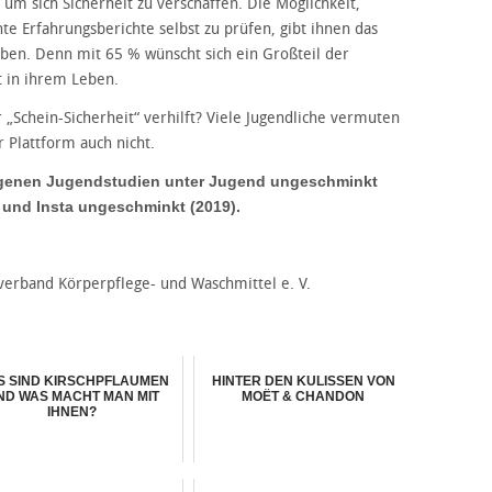
 um sich Sicherheit zu verschaffen. Die Möglichkeit,
te Erfahrungsberichte selbst zu prüfen, gibt ihnen das
aben. Denn mit 65 % wünscht sich ein Großteil der
t in ihrem Leben.
r „Schein-Sicherheit“ verhilft? Viele Jugendliche vermuten
r Plattform auch nicht.
genen Jugendstudien unter Jugend ungeschminkt
) und Insta ungeschminkt (2019).
everband Körperpflege- und Waschmittel e. V.
S SIND KIRSCHPFLAUMEN
HINTER DEN KULISSEN VON
ND WAS MACHT MAN MIT
MOËT & CHANDON
IHNEN?