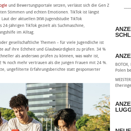
ogle
und Bewertungsportale setzen, verlässt sich die Gen Z
____
hten Stimmen und echten Emotionen. TikTok ist längst
 Laut der aktuellen IKW-Jugendstudie TikTok
 24-Jährigen TikTok gezielt als Suchmaschine,
ANZE
ngshilfe im Alltag.
SCHL
er gesellschaftliche Themen – für viele Jugendliche ist
lte auf ihre Echtheit und Glaubwürdigkeit zu prüfen. 34 %
ANZE
chneller als anderswo prüfen zu können, was wahr ist,
2 % noch mehr vertrauen als die jungen Frauen mit 24 %.
BOTOX, 
te, ungefilterte Erfahrungsberichte statt gesponserter
Polen be
MEISTER 
Ehering
ANZE
LUG
NEUE