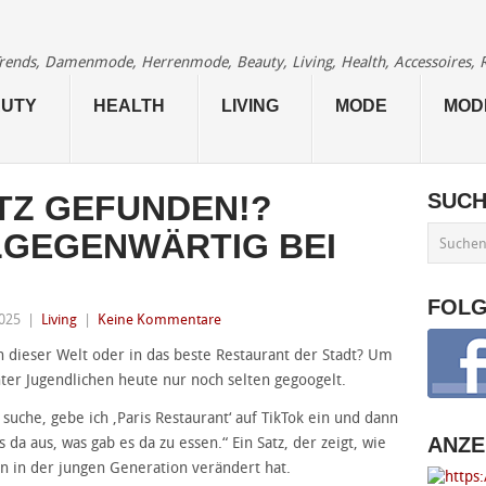
 Trends, Damenmode, Herrenmode, Beauty, Living, Health, Accessoires, 
UTY
HEALTH
LIVING
MODE
MOD
TZ GEFUNDEN!?
SUC
LLGEGENWÄRTIG BEI
FOL
2025
|
Living
|
Keine Kommentare
 dieser Welt oder in das beste Restaurant der Stadt? Um
ter Jugendlichen heute nur noch selten gegoogelt.
 suche, gebe ich ‚Paris Restaurant‘ auf TikTok ein und dann
ANZE
s da aus, was gab es da zu essen.“ Ein Satz, der zeigt, wie
en in der jungen Generation verändert hat.