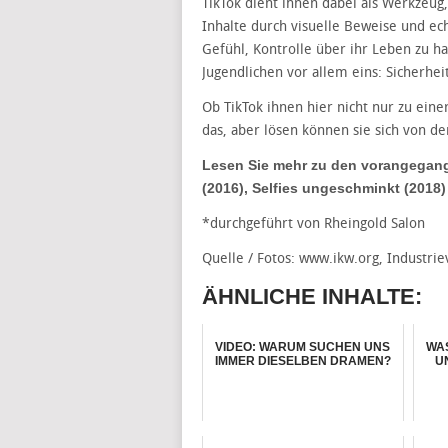
TikTok dient ihnen dabei als Werkzeug,
Inhalte durch visuelle Beweise und ech
Gefühl, Kontrolle über ihr Leben zu h
Jugendlichen vor allem eins: Sicherhei
Ob TikTok ihnen hier nicht nur zu eine
das, aber lösen können sie sich von de
Lesen Sie mehr zu den vorangegan
(2016), Selfies ungeschminkt (2018
*durchgeführt von Rheingold Salon
Quelle / Fotos: www.ikw.org, Industri
ÄHNLICHE INHALTE:
VIDEO: WARUM SUCHEN UNS
WA
IMMER DIESELBEN DRAMEN?
U