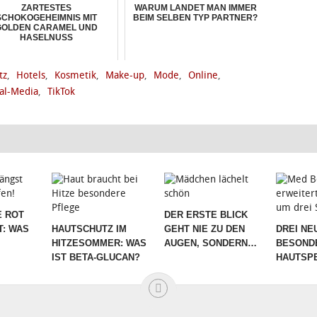
ZARTESTES
WARUM LANDET MAN IMMER
SCHOKOGEHEIMNIS MIT
BEIM SELBEN TYP PARTNER?
GOLDEN CARAMEL UND
HASELNUSS
tz
,
Hotels
,
Kosmetik
,
Make-up
,
Mode
,
Online
,
ial-Media
,
TikTok
 ROT
DER ERSTE BLICK
T: WAS
HAUTSCHUTZ IM
GEHT NIE ZU DEN
DREI NE
HITZESOMMER: WAS
AUGEN, SONDERN…
BESOND
IST BETA-GLUCAN?
HAUTSPE