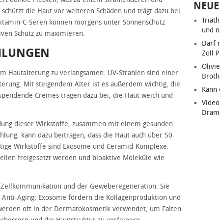
NEUE
 schützt die Haut vor weiteren Schäden und trägt dazu bei,
Triat
. Vitamin-C-Seren können morgens unter Sonnenschutz
und n
iven Schutz zu maximieren.
Darf 
HLUNGEN
Zoll 
Olivie
, um Hautalterung zu verlangsamen. UV-Strahlen sind einer
Brot
terung. Mit steigendem Alter ist es außerdem wichtig, die
Kann 
sspendende Cremes tragen dazu bei, die Haut weich und
Video
Dram
dung dieser Wirkstoffe, zusammen mit einem gesunden
hlung, kann dazu beitragen, dass die Haut auch über 50
chtige Wirkstoffe sind Exosome und Ceramid-Komplexe.
Zellen freigesetzt werden und bioaktive Moleküle wie
er Zellkommunikation und der Geweberegeneration. Sie
Anti-Aging: Exosome fördern die Kollagenproduktion und
e werden oft in der Dermatokosmetik verwendet, um Falten