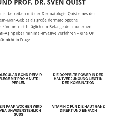
UND PROF. DR. SVEN QUIST
Quist betreiben mit der Dermatologie Quist eines der
ein-Main-Gebiet als große dermatologische
zte kümmern sich täglich um Belange der modernen
nti-Aging über minimal-invasive Verfahren – eine OP
r nicht in Frage.
LECULAR BOND REPAIR
DIE DOPPELTE POWER IN DER
FLEGE MIT PRO-V NUTRI-
HAUTVERJÜNGUNG LIEGT IN
PERLEN
DER KOMBINATION
 EIN PAAR WOCHEN WIRD
VITAMIN C FÜR DIE HAUT GANZ
IVEA UNWIDERSTEHLICH
DIREKT UND EINFACH
SÜSS