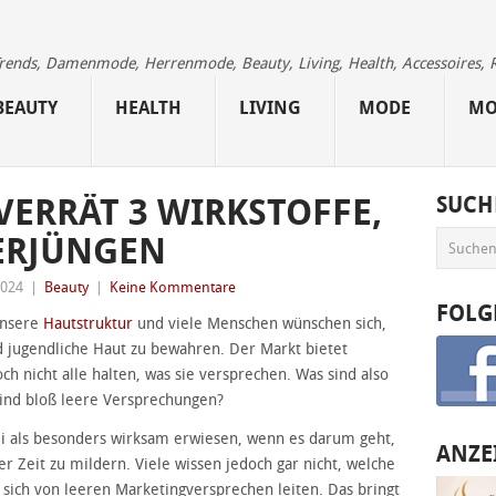
 Trends, Damenmode, Herrenmode, Beauty, Living, Health, Accessoires, 
BEAUTY
HEALTH
LIVING
MODE
MO
ERRÄT 3 WIRKSTOFFE,
SUCH
VERJÜNGEN
2024
|
Beauty
|
Keine Kommentare
FOLG
unsere
Hautstruktur
und viele Menschen wünschen sich,
nd jugendliche Haut zu bewahren. Der Markt bietet
ch nicht alle halten, was sie versprechen. Was sind also
 sind bloß leere Versprechungen?
i als besonders wirksam erwiesen, wenn es darum geht,
ANZE
er Zeit zu mildern. Viele wissen jedoch gar nicht, welche
en sich von leeren Marketingversprechen leiten. Das bringt