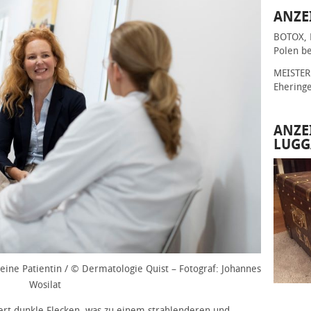
ANZE
BOTOX, 
Polen be
MEISTER 
Ehering
ANZE
LUGG
 eine Patientin / © Dermatologie Quist – Fotograf: Johannes
Wosilat
ert dunkle Flecken, was zu einem strahlenderen und