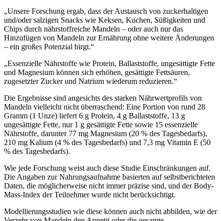
„Unsere Forschung ergab, dass der Austausch von zuckerhaltigen
und/oder salzigen Snacks wie Keksen, Kuchen, Süßigkeiten und
Chips durch nährstoffreiche Mandeln – oder auch nur das
Hinzufügen von Mandeln zur Ernährung ohne weitere Änderungen
– ein großes Potenzial birgt.“
„Essenzielle Nährstoffe wie Protein, Ballaststoffe, ungesättigte Fette
und Magnesium können sich erhöhen, gesättigte Fettsäuren,
zugesetzter Zucker und Natrium wiederum reduzieren.“
Die Ergebnisse sind angesichts des starken Nährwertprofils von
Mandeln vielleicht nicht überraschend: Eine Portion von rund 28
Gramm (1 Unze) liefert 6 g Protein, 4 g Ballaststoffe, 13 g
ungesättigte Fette, nur 1 g gesättigte Fette sowie 15 essenzielle
Nährstoffe, darunter 77 mg Magnesium (20 % des Tagesbedarfs),
210 mg Kalium (4 % des Tagesbedarfs) und 7,3 mg Vitamin E (50
% des Tagesbedarfs).
Wie jede Forschung weist auch diese Studie Einschränkungen auf.
Die Angaben zur Nahrungsaufnahme basierten auf selbstberichteten
Daten, die möglicherweise nicht immer präzise sind, und der Body-
Mass-Index der Teilnehmer wurde nicht berücksichtigt.
Modellierungsstudien wie diese können auch nicht abbilden, wie der
Verzehr von Mandeln den Appetit oder die gesamte