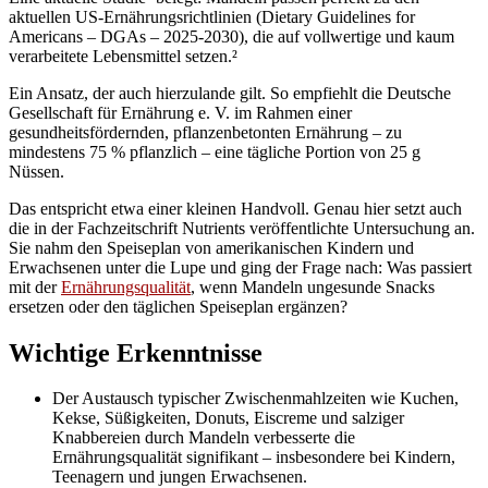
aktuellen US-Ernährungsrichtlinien (Dietary Guidelines for
Americans – DGAs – 2025-2030), die auf vollwertige und kaum
verarbeitete Lebensmittel setzen.²
Ein Ansatz, der auch hierzulande gilt. So empfiehlt die Deutsche
Gesellschaft für Ernährung e. V. im Rahmen einer
gesundheitsfördernden, pflanzenbetonten Ernährung – zu
mindestens 75 % pflanzlich – eine tägliche Portion von 25 g
Nüssen.
Das entspricht etwa einer kleinen Handvoll. Genau hier setzt auch
die in der Fachzeitschrift Nutrients veröffentlichte Untersuchung an.
Sie nahm den Speiseplan von amerikanischen Kindern und
Erwachsenen unter die Lupe und ging der Frage nach: Was passiert
mit der
Ernährungsqualität
, wenn Mandeln ungesunde Snacks
ersetzen oder den täglichen Speiseplan ergänzen?
Wichtige Erkenntnisse
Der Austausch typischer Zwischenmahlzeiten wie Kuchen,
Kekse, Süßigkeiten, Donuts, Eiscreme und salziger
Knabbereien durch Mandeln verbesserte die
Ernährungsqualität signifikant – insbesondere bei Kindern,
Teenagern und jungen Erwachsenen.