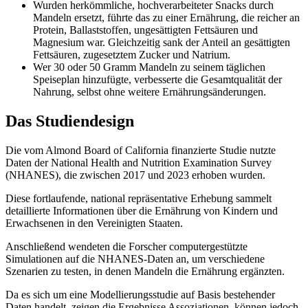
Wurden herkömmliche, hochverarbeiteter Snacks durch
Mandeln ersetzt, führte das zu einer Ernährung, die reicher an
Protein, Ballaststoffen, ungesättigten Fettsäuren und
Magnesium war. Gleichzeitig sank der Anteil an gesättigten
Fettsäuren, zugesetztem Zucker und Natrium.
Wer 30 oder 50 Gramm Mandeln zu seinem täglichen
Speiseplan hinzufügte, verbesserte die Gesamtqualität der
Nahrung, selbst ohne weitere Ernährungsänderungen.
Das Studiendesign
Die vom Almond Board of California finanzierte Studie nutzte
Daten der National Health and Nutrition Examination Survey
(NHANES), die zwischen 2017 und 2023 erhoben wurden.
Diese fortlaufende, national repräsentative Erhebung sammelt
detaillierte Informationen über die Ernährung von Kindern und
Erwachsenen in den Vereinigten Staaten.
Anschließend wendeten die Forscher computergestützte
Simulationen auf die NHANES-Daten an, um verschiedene
Szenarien zu testen, in denen Mandeln die Ernährung ergänzten.
Da es sich um eine Modellierungsstudie auf Basis bestehender
Daten handelt, zeigen die Ergebnisse Assoziationen, können jedoch