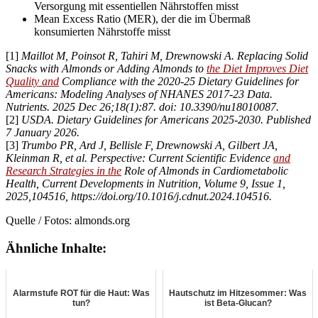
Versorgung mit essentiellen Nährstoffen misst
Mean Excess Ratio (MER), der die im Übermaß
konsumierten Nährstoffe misst
[1]
Maillot M, Poinsot R, Tahiri M, Drewnowski A. Replacing Solid
Snacks with Almonds or Adding Almonds to
the Diet Improves Diet
Quality and
Compliance with the 2020-25 Dietary Guidelines for
Americans: Modeling Analyses of NHANES 2017-23 Data.
Nutrients. 2025 Dec 26;18(1):87. doi: 10.3390/nu18010087.
[2]
USDA. Dietary Guidelines for Americans 2025-2030. Published
7 January 2026.
[3]
Trumbo PR, Ard J, Bellisle F, Drewnowski A, Gilbert JA,
Kleinman R, et al. Perspective: Current Scientific Evidence
and
Research Strategies in the
Role of Almonds in Cardiometabolic
Health, Current Developments in Nutrition, Volume 9, Issue 1,
2025,104516, https://doi.org/10.1016/j.cdnut.2024.104516.
Quelle / Fotos: almonds.org
Ähnliche Inhalte:
Alarmstufe ROT für die Haut: Was
Hautschutz im Hitzesommer: Was
tun?
ist Beta-Glucan?