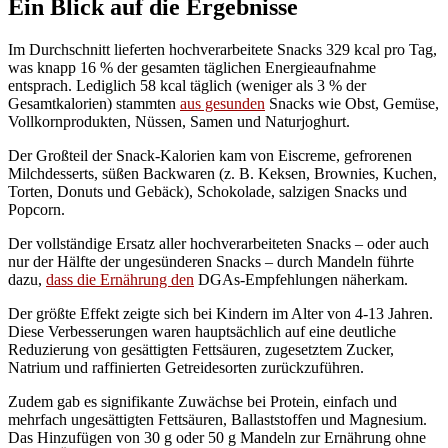
Ein Blick auf die Ergebnisse
Im Durchschnitt lieferten hochverarbeitete Snacks 329 kcal pro Tag,
was knapp 16 % der gesamten täglichen Energieaufnahme
entsprach. Lediglich 58 kcal täglich (weniger als 3 % der
Gesamtkalorien) stammten
aus gesunden
Snacks wie Obst, Gemüse,
Vollkornprodukten, Nüssen, Samen und Naturjoghurt.
Der Großteil der Snack-Kalorien kam von Eiscreme, gefrorenen
Milchdesserts, süßen Backwaren (z. B. Keksen, Brownies, Kuchen,
Torten, Donuts und Gebäck), Schokolade, salzigen Snacks und
Popcorn.
Der vollständige Ersatz aller hochverarbeiteten Snacks – oder auch
nur der Hälfte der ungesünderen Snacks – durch Mandeln führte
dazu,
dass die Ernährung den
DGAs-Empfehlungen näherkam.
Der größte Effekt zeigte sich bei Kindern im Alter von 4-13 Jahren.
Diese Verbesserungen waren hauptsächlich auf eine deutliche
Reduzierung von gesättigten Fettsäuren, zugesetztem Zucker,
Natrium und raffinierten Getreidesorten zurückzuführen.
Zudem gab es signifikante Zuwächse bei Protein, einfach und
mehrfach ungesättigten Fettsäuren, Ballaststoffen und Magnesium.
Das Hinzufügen von 30 g oder 50 g Mandeln zur Ernährung ohne