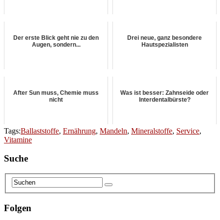
Der erste Blick geht nie zu den
Drei neue, ganz besondere
Augen, sondern...
Hautspezialisten
After Sun muss, Chemie muss
Was ist besser: Zahnseide oder
nicht
Interdentalbürste?
Tags:
Ballaststoffe
,
Ernährung
,
Mandeln
,
Mineralstoffe
,
Service
,
Vitamine
Suche
Folgen