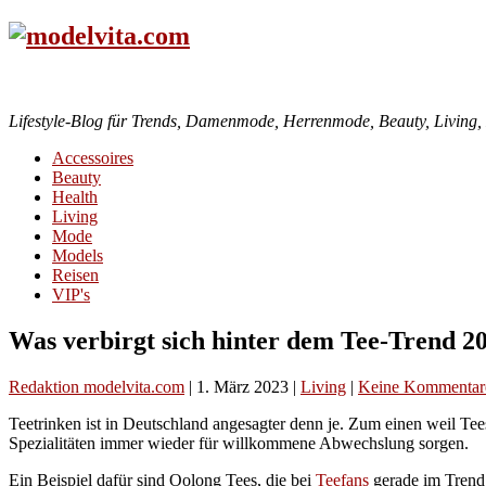
Lifestyle-Blog für Trends, Damenmode, Herrenmode, Beauty, Living, H
Accessoires
Beauty
Health
Living
Mode
Models
Reisen
VIP's
Was verbirgt sich hinter dem Tee-Trend 2
Redaktion modelvita.com
|
1. März 2023
|
Living
|
Keine Kommentar
Teetrinken ist in Deutschland angesagter denn je. Zum einen weil Tee
Spezialitäten immer wieder für willkommene Abwechslung sorgen.
Ein Beispiel dafür sind Oolong Tees, die bei
Teefans
gerade im Trend