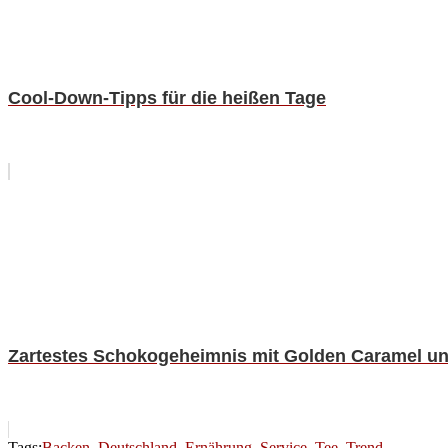
Cool-Down-Tipps für die heißen Tage
Zartestes Schokogeheimnis mit Golden Caramel u
Tags:
Backen
,
Deutschland
,
Ernährung
,
Service
,
Tee
,
Trend