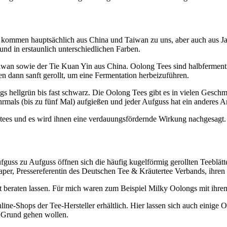
ommen hauptsächlich aus China und Taiwan zu uns, aber auch aus Japa
und in erstaunlich unterschiedlichen Farben.
n sowie der Tie Kuan Yin aus China. Oolong Tees sind halbfermentiert
en dann sanft gerollt, um eine Fermentation herbeizuführen.
s hellgrün bis fast schwarz. Die Oolong Tees gibt es in vielen Geschmac
hrmals (bis zu fünf Mal) aufgießen und jeder Aufguss hat ein anderes 
tees und es wird ihnen eine verdauungsfördernde Wirkung nachgesagt.
uss zu Aufguss öffnen sich die häufig kugelförmig gerollten Teeblätter
haper, Pressereferentin des Deutschen Tee & Kräutertee Verbands, ihren
äft beraten lassen. Für mich waren zum Beispiel Milky Oolongs mit i
ine-Shops der Tee-Hersteller erhältlich. Hier lassen sich auch einige 
 Grund gehen wollen.