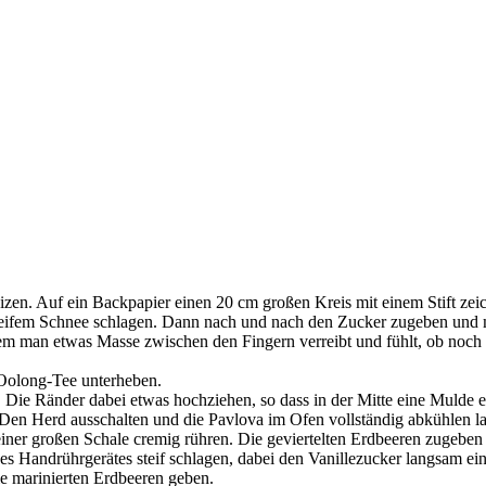
en. Auf ein Backpapier einen 20 cm großen Kreis mit einem Stift zeich
eifem Schnee schlagen. Dann nach und nach den Zucker zugeben und mi
em man etwas Masse zwischen den Fingern verreibt und fühlt, ob noch Zuc
Oolong-Tee unterheben.
Die Ränder dabei etwas hochziehen, so dass in der Mitte eine Mulde ents
en Herd ausschalten und die Pavlova im Ofen vollständig abkühlen las
iner großen Schale cremig rühren. Die geviertelten Erdbeeren zugeben
es Handrührgerätes steif schlagen, dabei den Vanillezucker langsam einr
ie marinierten Erdbeeren geben.