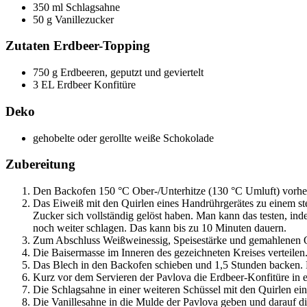
350 ml Schlagsahne
50 g Vanillezucker
Zutaten Erdbeer-Topping
750 g Erdbeeren, geputzt und geviertelt
3 EL Erdbeer Konfitüre
Deko
gehobelte oder gerollte weiße Schokolade
Zubereitung
Den Backofen 150 °C Ober-/Unterhitze (130 °C Umluft) vorheiz
Das Eiweiß mit den Quirlen eines Handrührgerätes zu einem st
Zucker sich vollständig gelöst haben. Man kann das testen, ind
noch weiter schlagen. Das kann bis zu 10 Minuten dauern.
Zum Abschluss Weißweinessig, Speisestärke und gemahlenen 
Die Baisermasse im Inneren des gezeichneten Kreises verteilen. 
Das Blech in den Backofen schieben und 1,5 Stunden backen. D
Kurz vor dem Servieren der Pavlova die Erdbeer-Konfitüre in e
Die Schlagsahne in einer weiteren Schüssel mit den Quirlen ein
Die Vanillesahne in die Mulde der Pavlova geben und darauf d