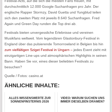
Festival-Acts, auf die sich die meisten Fans freuen, mit
durchschnittlich 12.000 Google-Suchanfragen pro Jahr. Der
englische Rapper Stormzy, David Guetta und Yungblud teilen
sich den zweiten Platz mit jeweils 8.640 Suchanfragen. Fred
Again und Green Day runden die Top drei ab.
Festivals bieten unvergessliche Erlebnisse und vereinen
Musikfans weltweit. Vom legendären Glastonbury-Festival in
England über das pulsierende Tomorrowland in Belgien bis hin
zum vielfältigen Sziget Festival in Ungarn –
jedes Event zieht mit
einzigartigen Line-ups und atmosphärischen Highlights in seinen
Bann. Haben Sie vor, eines dieser beliebten Festivals zu
besuchen?
Quelle / Fotos: casino.at
ÄHNLICHE INHALTE:
ALLES WISSENSWERTE ZUR
VIDEO: WARUM SUCHEN UNS
SONNENFINSTERNIS 2026
IMMER DIESELBEN DRAMEN?