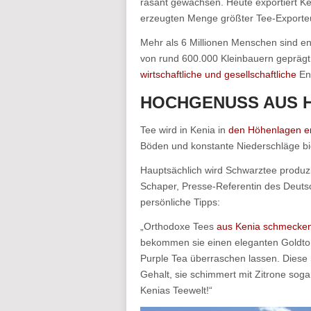
rasant gewachsen. Heute exportiert Ke
erzeugten Menge größter Tee-Exporteu
Mehr als 6 Millionen Menschen sind en
von rund 600.000 Kleinbauern geprägt
wirtschaftliche und gesellschaftliche
Ent
HOCHGENUSS AUS 
Tee wird in Kenia in
den Höhenlagen e
Böden und konstante Niederschläge bie
Hauptsächlich wird Schwarztee produz
Schaper, Presse-Referentin des Deuts
persönliche Tipps:
„Orthodoxe Tees
aus Kenia schmecken
bekommen sie einen eleganten Goldton. 
Purple Tea überraschen lassen. Diese 
Gehalt, sie schimmert mit Zitrone sogar
Kenias Teewelt!“