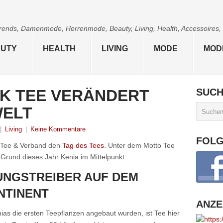
 Trends, Damenmode, Herrenmode, Beauty, Living, Health, Accessoires,
UTY
HEALTH
LIVING
MODE
MOD
K TEE VERÄNDERT
SUC
WELT
|
Living
|
Keine Kommentare
FOL
e Tee & Verband den
Tag des Tees
. Unter dem Motto Tee
 Grund dieses Jahr Kenia im Mittelpunkt.
UNGSTREIBER AUF DEM
NTINENT
ANZE
ias die ersten Teepflanzen angebaut wurden, ist Tee hier