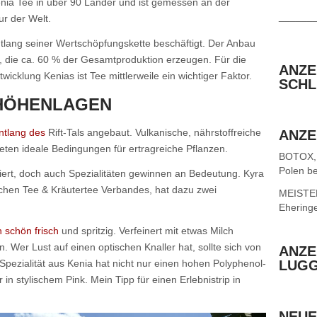
nia Tee in über 90 Länder und ist gemessen an der
______
r der Welt.
tlang seiner Wertschöpfungskette beschäftigt. Der Anbau
, die ca. 60 % der Gesamtproduktion erzeugen. Für die
ANZE
wicklung Kenias ist Tee mittlerweile ein wichtiger Faktor.
SCHL
HÖHENLAGEN
ntlang des
Rift-Tals angebaut. Vulkanische, nährstoffreiche
ANZE
ten ideale Bedingungen für ertragreiche Pflanzen.
BOTOX,
Polen be
iert, doch auch Spezialitäten gewinnen an Bedeutung. Kyra
chen Tee & Kräutertee Verbandes, hat dazu zwei
MEISTER 
Ehering
 schön frisch
und spritzig. Verfeinert mit etwas Milch
Wer Lust auf einen optischen Knaller hat, sollte sich von
ANZE
Spezialität aus Kenia hat nicht nur einen hohen Polyphenol-
LUG
 in stylischem Pink. Mein Tipp für einen Erlebnistrip in
NEUE