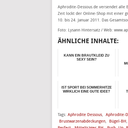
Aphrodite-Dessous.de versendet alle B
Zeit lockt der Online-Shop mit einer 
10. bis 24. Januar 2011. Das Gesamtso
Foto: Lysann Hintersatz / Web: www.a
ÄHNLICHE INHALTE:
KANN EIN BRAUTKLEID ZU
SEXY SEIN?
M
IST SPORT BEI SOMMERHITZE
WIRKLICH EINE GUTE IDEE?
T
Tags:
Aphrodite Dessous
,
Aphrodite-D
Brustwarzenabdeckungen
,
Bügel-BH
Perfect
,
Mittelträger-BH
,
Push- Up- 