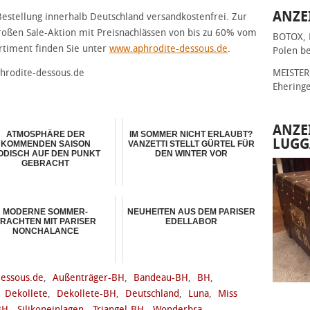
ANZE
estellung innerhalb Deutschland versandkostenfrei. Zur
großen Sale-Aktion mit Preisnachlässen von bis zu 60% vom
BOTOX, 
rtiment finden Sie unter
www.aphrodite-dessous.de
.
Polen be
phrodite-dessous.de
MEISTER 
Ehering
ANZE
ATMOSPHÄRE DER
IM SOMMER NICHT ERLAUBT?
LUGG
KOMMENDEN SAISON
VANZETTI STELLT GÜRTEL FÜR
ODISCH AUF DEN PUNKT
DEN WINTER VOR
GEBRACHT
MODERNE SOMMER-
NEUHEITEN AUS DEM PARISER
RACHTEN MIT PARISER
EDELLABOR
NONCHALANCE
essous.de
,
Außenträger-BH
,
Bandeau-BH
,
BH
,
,
Dekollete
,
Dekollete-BH
,
Deutschland
,
Luna
,
Miss
BH
,
Silikoneinlagen
,
Triangel-BH
,
Wonderbra