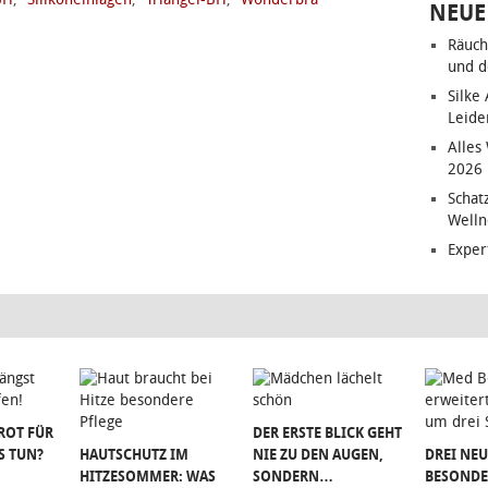
NEUE
Räuch
und d
Silke
Leide
Alles
2026
Schat
Welln
Exper
ROT FÜR
DER ERSTE BLICK GEHT
S TUN?
HAUTSCHUTZ IM
NIE ZU DEN AUGEN,
DREI NEU
HITZESOMMER: WAS
SONDERN…
BESONDE