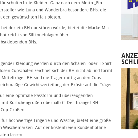
 für schulterfreie Kleider. Ganz nach dem Motto „Ein
ersteller wie Luna und Wonderbra besondere BHs, die
t den gewünschten Halt bieten.
 bei der ein BH nur stören würde, bietet die Marke Miss
bot reicht von Silikoneinlagen über
lbstklebenden BHs.
ANZE
SCHL
gender Kleidung werden durch den Schalen- oder T-Shirt-
tlosen Cupschalen zeichnet sich der BH nicht ab und formt
 Mittelträger-BH sind die Träger mittig an den Cups
eichmäßige Gewichtsverteilung der Brüste auf die Träger.
 für eine optimale Passform und überzeugenden
 mit Körbchengrößen oberhalb C. Der Triangel-BH
e Cup-Größen.
 für hochwertige Lingerie und Wäsche, bietet eine große
n Wäschemarken. Auf der kostenfreien Kundenhotline
aten lassen.