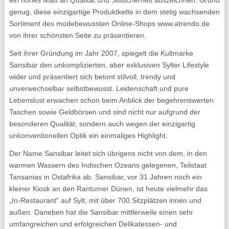
ein hohes Maß an Qualität und Stilsicherheit auszeichnen. Grund
genug, diese einzigartige Produktkette in dem stetig wachsenden
Sortiment des modebewussten Online-Shops www.atrendo.de
von ihrer schönsten Seite zu präsentieren.
Seit ihrer Gründung im Jahr 2007, spiegelt die Kultmarke
Sansibar den unkomplizierten, aber exklusiven Sylter Lifestyle
wider und präsentiert sich betont stilvoll, trendy und
unverwechselbar selbstbewusst. Leidenschaft und pure
Lebenslust erwachen schon beim Anblick der begehrenswerten
Taschen sowie Geldbörsen und sind nicht nur aufgrund der
besonderen Qualität, sondern auch wegen der einzigartig
unkonventionellen Optik ein einmaliges Highlight.
Der Name Sansibar leitet sich übrigens nicht von dem, in den
warmen Wassern des Indischen Ozeans gelegenen, Teilstaat
Tansanias in Ostafrika ab. Sansibar, vor 31 Jahren noch ein
kleiner Kiosk an den Rantumer Dünen, ist heute vielmehr das
„In-Restaurant“ auf Sylt, mit über 700 Sitzplätzen innen und
außen. Daneben hat die Sansibar mittlerweile einen sehr
umfangreichen und erfolgreichen Delikatessen- und