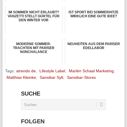
IM SOMMER NICHT ERLAUBT?
IST SPORT BEI SOMMERHITZE
VANZETTI STELLT GÜRTEL FÜR
WIRKLICH EINE GUTE IDEE?
DEN WINTER VOR
MODERNE SOMMER-
NEUHEITEN AUS DEM PARISER
TRACHTEN MIT PARISER
EDELLABOR
NONCHALANCE
Tags:
atrendo.de
,
Lifestyle Label
,
Marlén Schaal Marketing
,
Matthias Kleinke
,
Sansibar Sylt
,
Sansibar-Stores
SUCHE
FOLGEN