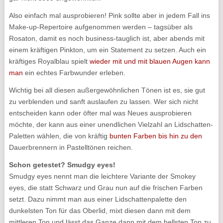
Also einfach mal ausprobieren! Pink sollte aber in jedem Fall ins
Make-up-Repertoire aufgenommen werden – tagsüber als
Rosaton, damit es noch business-tauglich ist, aber abends mit
einem kräftigen Pinkton, um ein Statement zu setzen. Auch ein
kräftiges Royalblau spielt
wieder mit und mit blauen Augen kann
man
ein echtes Farbwunder erleben.
Wichtig bei all diesen außergewöhnlichen Tönen ist es, sie gut
zu verblenden und sanft auslaufen zu lassen. Wer sich nicht
entscheiden kann oder öfter mal was Neues ausprobieren
möchte, der kann aus einer unendlichen Vielzahl an Lidschatten-
Paletten wählen, die von kräftig
bunten Farben bis hin zu den
Dauerbrennern in Pastelltönen reichen.
Schon getestet? Smudgy eyes!
Smudgy eyes nennt man die leichtere Variante der Smokey
eyes, die statt Schwarz und Grau nun auf die frischen Farben
setzt. Dazu nimmt man aus einer Lidschattenpalette den
dunkelsten Ton für das Oberlid, mixt diesen dann mit dem
mittleren Ton und lässt das Ganze dann mit dem hellsten Ton zu