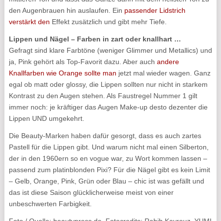
den Augenbrauen hin auslaufen. Ein
passender Lidstrich
verstärkt den
Effekt zusätzlich und gibt mehr Tiefe.
Lippen und Nägel – Farben in zart oder knallhart …
Gefragt sind klare Farbtöne (weniger Glimmer und Metallics) und
ja, Pink gehört als Top-Favorit dazu. Aber auch
andere
Knallfarben wie Orange sollte man
jetzt mal wieder wagen. Ganz
egal ob matt oder glossy, die Lippen sollten nur nicht in starkem
Kontrast zu den Augen stehen. Als Faustregel Nummer 1 gilt
immer noch: je kräftiger das Augen Make-up desto dezenter die
Lippen UND umgekehrt.
Die Beauty-Marken haben dafür gesorgt, dass es auch zartes
Pastell für die Lippen gibt. Und warum nicht mal einen Silberton,
der in den 1960ern so en vogue war, zu Wort kommen lassen –
passend zum platinblonden Pixi? Für die Nägel gibt es kein Limit
– Gelb, Orange, Pink, Grün oder Blau – chic ist was gefällt und
das ist diese Saison glücklicherweise meist von einer
unbeschwerten Farbigkeit.
Foto / Quelle: beautypress.de, Fotocredits: Rabih Kayrouz, YUMI