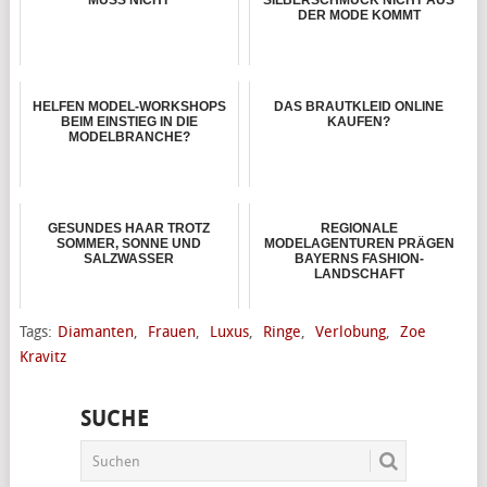
MUSS NICHT
SILBERSCHMUCK NICHT AUS
DER MODE KOMMT
HELFEN MODEL-WORKSHOPS
DAS BRAUTKLEID ONLINE
BEIM EINSTIEG IN DIE
KAUFEN?
MODELBRANCHE?
GESUNDES HAAR TROTZ
REGIONALE
SOMMER, SONNE UND
MODELAGENTUREN PRÄGEN
SALZWASSER
BAYERNS FASHION-
LANDSCHAFT
Tags:
Diamanten
,
Frauen
,
Luxus
,
Ringe
,
Verlobung
,
Zoe
Kravitz
SUCHE