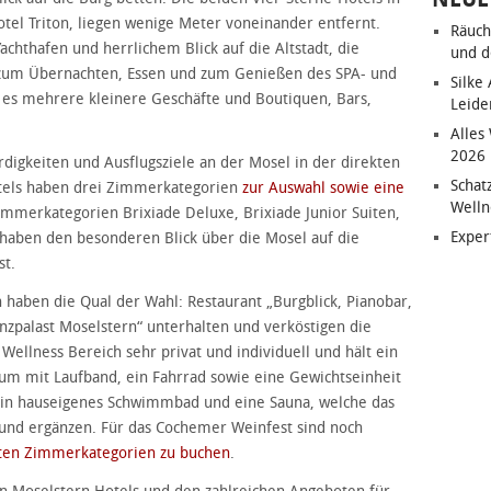
tel Triton, liegen wenige Meter voneinander entfernt.
Räuch
achthafen und herrlichem Blick auf die Altstadt, die
und d
zum Übernachten, Essen und zum Genießen des SPA- und
Silke
 es mehrere kleinere Geschäfte und Boutiquen, Bars,
Leide
Alles
2026
digkeiten und Ausflugsziele an der Mosel in der direkten
Schat
tels haben drei Zimmerkategorien
zur Auswahl sowie eine
Welln
immerkategorien Brixiade Deluxe, Brixiade Junior Suiten,
Exper
n haben den besonderen Blick über die Mosel auf die
st.
n haben die Qual der Wahl: Restaurant „Burgblick, Pianobar,
nzpalast Moselstern“ unterhalten und verköstigen die
 Wellness Bereich sehr privat und individuell und hält ein
aum mit Laufband, ein Fahrrad sowie eine Gewichtseinheit
r ein hauseigenes Schwimmbad und eine Sauna, welche das
und ergänzen. Für das Cochemer Weinfest sind noch
ten Zimmerkategorien zu buchen
.