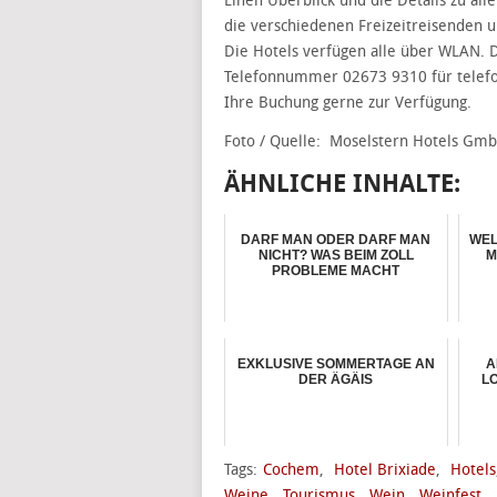
Einen Überblick und die Details zu al
die verschiedenen Freizeitreisenden un
Die Hotels verfügen alle über WLAN. 
Telefonnummer 02673 9310 für telefo
Ihre Buchung gerne zur Verfügung.
Foto / Quelle: Moselstern Hotels Gm
ÄHNLICHE INHALTE:
DARF MAN ODER DARF MAN
WEL
NICHT? WAS BEIM ZOLL
M
PROBLEME MACHT
EXKLUSIVE SOMMERTAGE AN
A
DER ÄGÄIS
L
Tags:
Cochem
,
Hotel Brixiade
,
Hotels
Weine
,
Tourismus
,
Wein
,
Weinfest