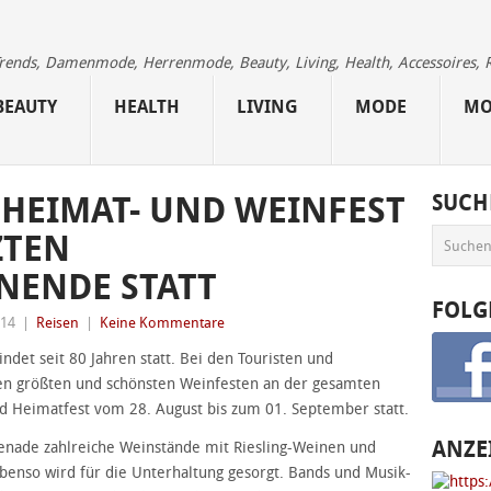
 Trends, Damenmode, Herrenmode, Beauty, Living, Health, Accessoires, 
BEAUTY
HEALTH
LIVING
MODE
MO
HEIMAT- UND WEINFEST
SUCH
ZTEN
ENDE STATT
FOLG
014
|
Reisen
|
Keine Kommentare
det seit 80 Jahren statt. Bei den Touristen und
den größten und schönsten Weinfesten an der gesamten
nd Heimatfest vom 28. August bis zum 01. September statt.
ANZE
nade zahlreiche Weinstände mit Riesling-Weinen und
Ebenso wird für die Unterhaltung gesorgt. Bands und Musik-