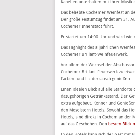
Kapellen unterhalten mit ihrer Musik 
Das beliebte Cochemer Weinfest an d
Der große Festumzug findet am 31. Aug
Cochemer Innenstadt führt.
Er startet um 14:00 Uhr und wird wie 
Das Highlight des alljährlichen Weinf
Cochemer Brillant-Weinfeuerwerk.
Vor allem der Wechsel der Abschussor
Cochemer Brillant-Feuerwerk zu etwa
Farben- und Lichterrausch genießen.
Einen idealen Blick auf alle Standort
dazugehörigen Getränkestand. Der Ge
extra aufgebaut. Kenner und Genießer
den Moselstern Hotels. Sowohl das Hot
Hotels, sind direkt in Cochem an der
auf das Geschehen. Den
besten Blick 
In den Hotels kann sich der Gast mit B