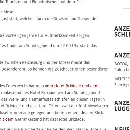
die Touristen und Einheimischen auf dem Fest.
____
er Mosel
ust statt, welcher durch die Straßen und Gassen der
ANZE
SCHL
die vorherigen Jahre für Aufmerksamkeit sorgen.
estes findet am Sonntagabend um 22:00 Uhr statt: das
ANZE
te zwischen Reichsburg und der Mosel macht das
BOTOX, 
s Besonderem. So können die Zuschauer einen besonderen
Polen be
MEISTER 
Ehering
e des Feuerwerks hat man
vom Hotel Brixiade und dem
tränkestand des Hotel Brixiade wird am Sonntagabend
 des Wein- und Heimatfestes schlafen an diesen Tagen in
ANZE
el Brixiade und das Hotel Triton, zwei der fünf Moselstern
LUGG
 Moselpromenade gelegen und bieten einen idealen Blick
mit dem
Getränkestand hat das Hotel Brixiade.
NEUE
lick auf die Burg betten. Die beiden Vier-Sterne-Hotels in