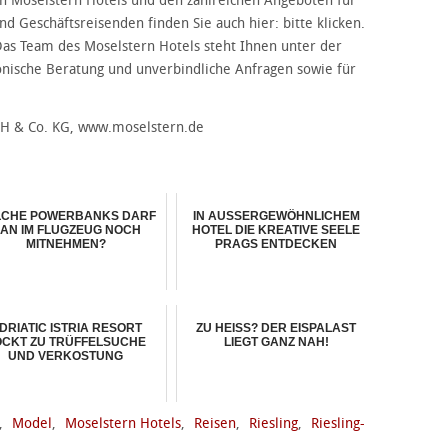
len Moselstern Hotels und den zahlreichen Angeboten für
d Geschäftsreisenden finden Sie auch hier: bitte klicken.
Das Team des Moselstern Hotels steht Ihnen unter der
nische Beratung und unverbindliche Anfragen sowie für
bH & Co. KG, www.moselstern.de
CHE POWERBANKS DARF
IN AUSSERGEWÖHNLICHEM
AN IM FLUGZEUG NOCH
HOTEL DIE KREATIVE SEELE
MITNEHMEN?
PRAGS ENTDECKEN
DRIATIC ISTRIA RESORT
ZU HEISS? DER EISPALAST L
OCKT ZU TRÜFFELSUCHE
IEGT GANZ NAH!
UND VERKOSTUNG
,
Model
,
Moselstern Hotels
,
Reisen
,
Riesling
,
Riesling-