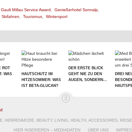
Gault Millau Service Award
,
Genießerhotel Sonnalp
,
Skifahren
,
Tourismus
,
Wintersport
 ROT
DER ERSTE BLICK
T: WAS
HAUTSCHUTZ IM
GEHT NIE ZU DEN
DREI NE
HITZESOMMER: WAS
AUGEN, SONDERN…
BESOND
IST BETA-GLUCAN?
HAUTSPE
M
.
, HERRENMODE, BEAUTY, LIVING, HEALTH, ACCESSOIRES, REI
HIER INSERIEREN – MEDIADATEN
ÜBER UNS
IMPRE