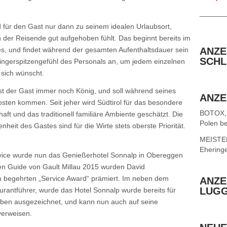
______
d für den Gast nur dann zu seinem idealen Urlaubsort,
 der Reisende gut aufgehoben fühlt. Das beginnt bereits im
es, und findet während der gesamten Aufenthaltsdauer sein
ANZE
SCHL
ngerspitzengefühl des Personals an, um jedem einzelnen
 sich wünscht.
 ist der Gast immer noch König, und soll während seines
ANZE
osten kommen. Seit jeher wird Südtirol für das besondere
BOTOX,
aft und das traditionell familiäre Ambiente geschätzt. Die
Polen be
heit des Gastes sind für die Wirte stets oberste Priorität.
MEISTER 
Ehering
vice wurde nun das Genießerhotel Sonnalp in Obereggen
n Guide von Gault Millau 2015 wurden David
 begehrten „Service Award“ prämiert. Im neben dem
ANZE
LUG
urantführer, wurde das Hotel Sonnalp wurde bereits für
uben ausgezeichnet, und kann nun auch auf seine
verweisen.