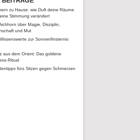
 BEITRÄGE
ern zu Hause: wie Duft deine Räume
eine Stimmung verändert
 Aichhorn über Magie, Disziplin,
nschaft und Mut
 Wissenswerte zur Sonnenfinsternis
z aus dem Orient: Das goldene
ess-Ritual
tentipps fürs Sitzen gegen Schmerzen