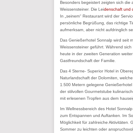
Besonders begeistert zeigten sich di
Weissensteiner. Die Lei
denschaft und 
In „seinem“ Restaurant wird der Servi
persönliche Begrüßung, das richtige Ti
aufmerksam, aber nicht aufdringlich se
Das Genießerhotel Sonnalp wird seit m
Weissensteiner geführt. Während sich i
heute in der zweiten Generation weiter
Gastfreundschaft der Familie.
Das 4 Sterne- Superior Hotel in Obere
Naturlandschaft der Dolomiten, welc
1.500 Metern gelegene Genießerhotel 
der stilvollen Gourmetstube kulinarisc
mit erlesenen Tropfen aus dem hausei
Im Wellnessbereich des Hotel Sonnalp
zum Entspannen und Auftanken. Im Som
Möglichkeit für zahlreiche Aktivitäte
Sommer zu leichten oder anspruchsvol