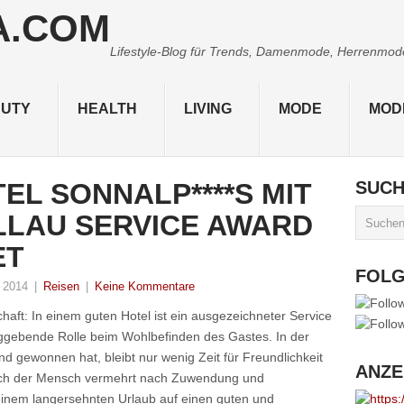
Lifestyle-Blog für Trends, Damenmode, Herrenmode,
UTY
HEALTH
LIVING
MODE
MOD
L SONNALP****S MIT D
SUC
LAU SERVICE AWARD A
T
FOL
 2014
|
Reisen
|
Keine Kommentare
haft: In einem guten Hotel ist ein ausgezeichneter Service
aggebende Rolle beim Wohlbefinden des Gastes. In der
nd gewonnen hat, bleibt nur wenig Zeit für Freundlichkeit
ANZE
ich der Mensch vermehrt nach Zuwendung und
seinem langersehnten Urlaub auf einen guten und