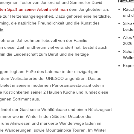
NEUE
e anonymen Tester von Juniorchef und Sommelier David
den Spaß an seiner Arbeit sieht man
dem Junghotelier an.
Räuch
und d
ce zur Herzensangelegenheit. Dazu gehören eine herzliche,
ming, die natürliche Freundlichkeit und die Kunst des
Silke
Leide
in.
Alles
ehreren Jahrzehnten liebevoll von der Familie
2026
n dieser Zeit rundherum viel verändert hat, besteht auch
Schat
hin die Leidenschaft zum Beruf und die herzige
Welln
Exper
ggen liegt am Fuße des Latemar in der einzigartigen
he dem Weltnaturerbe der UNESCO angehören. Das auf
bietet in seinem modernen Panoramarestaurant oder in
he Köstlichkeiten seiner 2 Hauben Küche und rundet diese
genen Sortiment aus.
 findet der Gast seine Wohlfühloase und einen Rückzugsort
mer wie im Winter finden Südtirol-Urlauber die
n. Grüne Almwiesen und markierte Wanderwege laden im
le Wanderungen, sowie Mountainbike Touren. Im Winter