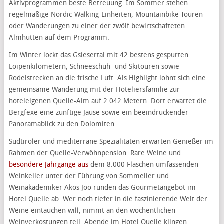
Aktivprogrammen beste Betreuung. Im Sommer stehen
regelmäßige Nordic-Walking-Einheiten, Mountainbike-Touren
oder Wanderungen zu einer der zwölf bewirtschafteten
Almhütten auf dem Programm.
Im Winter lockt das Gsiesertal mit 42 bestens gespurten
Loipenkilometern, Schneeschuh- und Skitouren sowie
Rodelstrecken an die frische Luft. Als Highlight lohnt sich eine
gemeinsame Wanderung mit der Hoteliersfamilie zur
hoteleigenen Quelle-Alm auf 2.042 Metern. Dort erwartet die
Bergfexe eine zünftige Jause sowie ein beeindruckender
Panoramablick zu den Dolomiten.
Südtiroler und mediterrane Spezialitäten erwarten Genießer im
Rahmen der Quelle-Verwöhnpension. Rare Weine und
besondere Jahrgänge aus
dem 8.000 Flaschen umfassenden
Weinkeller unter der Führung von Sommelier und
Weinakademiker Akos Joo runden das Gourmetangebot im
Hotel Quelle ab. Wer noch tiefer in die faszinierende Welt der
Weine eintauchen will, nimmt an den wöchentlichen
Weinverkostungen teil. Abende im Hotel Quelle klingen