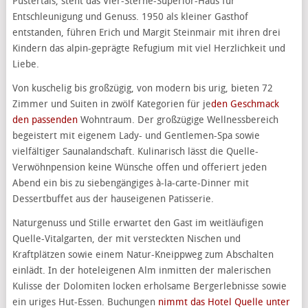
Pustertals, steht das Vier-Sterne-Superior-Haus für
Entschleunigung und Genuss. 1950 als kleiner Gasthof
entstanden, führen Erich und Margit Steinmair mit ihren drei
Kindern das alpin-geprägte Refugium mit viel Herzlichkeit und
Liebe.
Von kuschelig bis großzügig, von modern bis urig, bieten 72
Zimmer und Suiten in zwölf Kategorien für je
den Geschmack
den passenden
Wohntraum. Der großzügige Wellnessbereich
begeistert mit eigenem Lady- und Gentlemen-Spa sowie
vielfältiger Saunalandschaft. Kulinarisch lässt die Quelle-
Verwöhnpension keine Wünsche offen und offeriert jeden
Abend ein bis zu siebengängiges à-la-carte-Dinner mit
Dessertbuffet aus der hauseigenen Patisserie.
Naturgenuss und Stille erwartet den Gast im weitläufigen
Quelle-Vitalgarten, der mit versteckten Nischen und
Kraftplätzen sowie einem Natur-Kneippweg zum Abschalten
einlädt. In der hoteleigenen Alm inmitten der malerischen
Kulisse der Dolomiten locken erholsame Bergerlebnisse sowie
ein uriges Hut-Essen. Buchungen
nimmt das Hotel Quelle unter