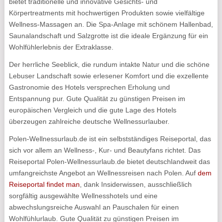
bietet traditionelle und innovative Gesichts- und
Körpertreatments mit hochwertigen Produkten sowie vielfältige
Wellness-Massagen an. Die Spa-Anlage mit schönem Hallenbad,
Saunalandschaft und Salzgrotte ist die ideale Ergänzung für ein
Wohlfühlerlebnis der Extraklasse.
Der herrliche Seeblick, die rundum intakte Natur und die schöne
Lebuser Landschaft sowie erlesener Komfort und die exzellente
Gastronomie des Hotels versprechen Erholung und
Entspannung pur. Gute Qualität zu günstigen Preisen im
europäischen Vergleich und die gute Lage des Hotels
überzeugen zahlreiche deutsche Wellnessurlauber.
Polen-Wellnessurlaub.de ist ein selbstständiges Reiseportal, das
sich vor allem an Wellness-, Kur- und Beautyfans richtet. Das
Reiseportal Polen-Wellnessurlaub.de bietet deutschlandweit das
umfangreichste Angebot an Wellnessreisen nach Polen. Auf
dem
Reiseportal findet man
, dank Insiderwissen, ausschließlich
sorgfältig ausgewählte Wellnesshotels und eine
abwechslungsreiche Auswahl an Pauschalen für einen
Wohlfühlurlaub. Gute Qualität zu günstigen Preisen im