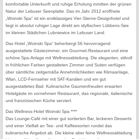
komfortable Unterkunft und ruhige Erholung inmitten der grünen
Natur der Lebuser Seenplatte. Das im Jahr 2012 eröffnete
„Woinski Spa“ ist ein erstklassiges Vier-Sterne-Designhotel und
liegt in absolut ruhiger Lage direkt am idyllischen Lübbens-See
im kleinen Städtchen Lubniewice im Lebuser Land.
Das Hotel „Woinski Spa“ beherbergt 56 hervorragend
ausgestattete Gästezimmer, ein Gourmet-Restaurant und eine
schöne Spa-Anlage mit Wellnessabteilung. Die eleganten, stilvoll
in fröhlichen Farben gestalteten Zimmer und Suiten verfügen
über sämtliche zeitgemäße Annehmlichkeiten wie Klimaanlage,
Wlan, LCD-Fernseher mit SAT-Kanälen und ein gut
ausgestattetes Bad. Kulinarische Gaumenfreuden erwarten
Hotelgäste im vornehmen Restaurant, das regionale, italienische
und französischen Küche serviert.
Das Wellness-Hotel Woinski Spa ****
Das Lounge-Café mit einer gut sortierten Bar, leckeren Desserts
und einer Vielfalt an Tee- und Kaffeesorten rundet das
kulinarische Angebot ab. Die kleine aber feine Wellnessabteilung