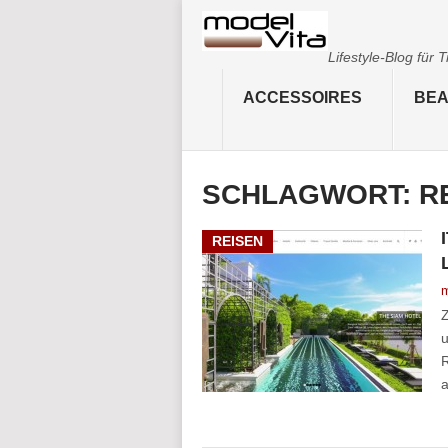
Lifestyle-Blog für
ACCESSOIRES
BEA
SCHLAGWORT:
R
REISEN
m
Z
u
R
a