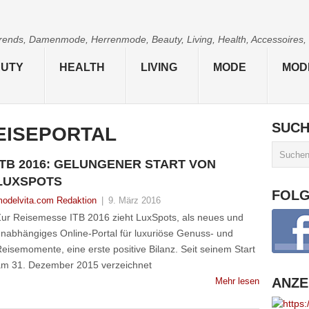
 Trends, Damenmode, Herrenmode, Beauty, Living, Health, Accessoires,
UTY
HEALTH
LIVING
MODE
MOD
SUC
EISEPORTAL
ITB 2016: GELUNGENER START VON
LUXSPOTS
FOL
odelvita.com Redaktion
|
9. März 2016
ur Reisemesse ITB 2016 zieht LuxSpots, als neues und
nabhängiges Online-Portal für luxuriöse Genuss- und
eisemomente, eine erste positive Bilanz. Seit seinem Start
m 31. Dezember 2015 verzeichnet
ANZE
Mehr lesen