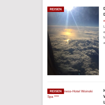
REISEN
m
L
e
M
a
REISEN