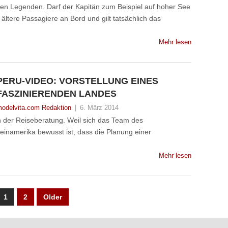
hen Legenden. Darf der Kapitän zum Beispiel auf hoher See
 ältere Passagiere an Bord und gilt tatsächlich das
Mehr lesen
PERU-VIDEO: VORSTELLUNG EINES
FASZINIERENDEN LANDES
odelvita.com Redaktion
|
6. März 2014
 der Reiseberatung. Weil sich das Team des
einamerika bewusst ist, dass die Planung einer
Mehr lesen
UNG
1
2
Older