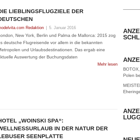
______
DIE LIEBLINGSFLUGZIELE DER
DEUTSCHEN
odelvita.com Redaktion
|
5. Januar 2016
ANZE
ondon, New York, Berlin und Palma de Mallorca: 2015 zog
SCHL
s deutsche Flugreisende vor allem in die bekannten
etropolen und Urlaubsdestinationen. Das ergab eine
ktuelle Auswertung der Buchungsdaten
ANZE
Mehr lesen
BOTOX,
Polen be
MEISTER 
Ehering
ANZE
LUG
HOTEL „WOINSKI SPA“:
WELLNESSURLAUB IN DER NATUR DER
LEBUSER SEENPLATTE
NEUE