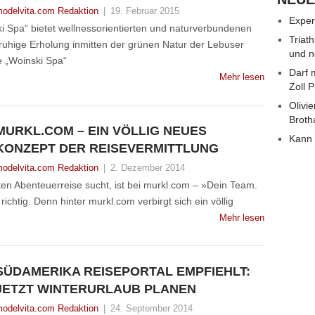
odelvita.com Redaktion
|
19. Februar 2015
Exper
i Spa“ bietet wellnessorientierten und naturverbundenen
Triat
ruhige Erholung inmitten der grünen Natur der Lebuser
und n
e „Woinski Spa“
Darf 
Mehr lesen
Zoll 
Olivie
Broth
MURKL.COM – EIN VÖLLIG NEUES
Kann 
KONZEPT DER REISEVERMITTLUNG
odelvita.com Redaktion
|
2. Dezember 2014
en Abenteuerreise sucht, ist bei murkl.com – »Dein Team.
chtig. Denn hinter murkl.com verbirgt sich ein völlig
Mehr lesen
SÜDAMERIKA REISEPORTAL EMPFIEHLT:
JETZT WINTERURLAUB PLANEN
odelvita.com Redaktion
|
24. September 2014