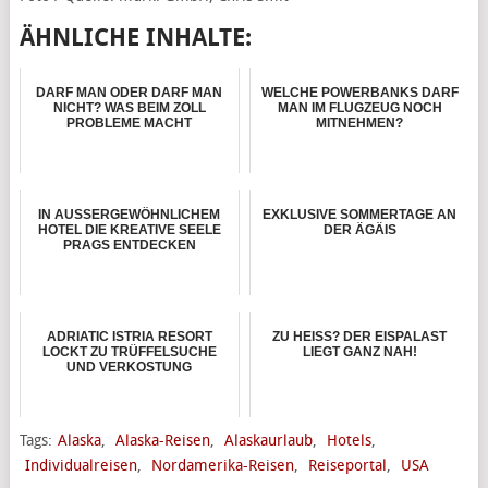
ÄHNLICHE INHALTE:
DARF MAN ODER DARF MAN
WELCHE POWERBANKS DARF
NICHT? WAS BEIM ZOLL
MAN IM FLUGZEUG NOCH
PROBLEME MACHT
MITNEHMEN?
IN AUSSERGEWÖHNLICHEM
EXKLUSIVE SOMMERTAGE AN
HOTEL DIE KREATIVE SEELE
DER ÄGÄIS
PRAGS ENTDECKEN
ADRIATIC ISTRIA RESORT
ZU HEISS? DER EISPALAST L
LOCKT ZU TRÜFFELSUCHE
IEGT GANZ NAH!
UND VERKOSTUNG
Tags:
Alaska
,
Alaska-Reisen
,
Alaskaurlaub
,
Hotels
,
Individualreisen
,
Nordamerika-Reisen
,
Reiseportal
,
USA