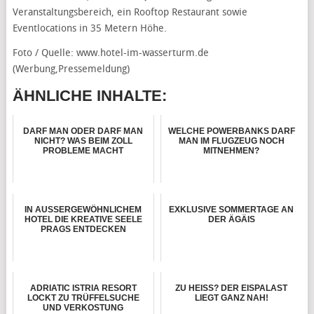
Veranstaltungsbereich, ein Rooftop Restaurant sowie
Eventlocations in 35 Metern Höhe.
Foto / Quelle: www.hotel-im-wasserturm.de
(Werbung,Pressemeldung)
ÄHNLICHE INHALTE:
DARF MAN ODER DARF MAN
WELCHE POWERBANKS DARF
NICHT? WAS BEIM ZOLL
MAN IM FLUGZEUG NOCH
PROBLEME MACHT
MITNEHMEN?
IN AUSSERGEWÖHNLICHEM
EXKLUSIVE SOMMERTAGE AN
HOTEL DIE KREATIVE SEELE
DER ÄGÄIS
PRAGS ENTDECKEN
ADRIATIC ISTRIA RESORT
ZU HEISS? DER EISPALAST L
LOCKT ZU TRÜFFELSUCHE
IEGT GANZ NAH!
UND VERKOSTUNG