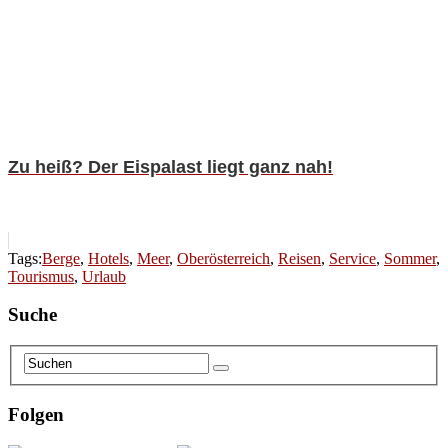
Zu heiß? Der Eispalast liegt ganz nah!
Tags:
Berge
,
Hotels
,
Meer
,
Oberösterreich
,
Reisen
,
Service
,
Sommer
,
Tourismus
,
Urlaub
Suche
Folgen