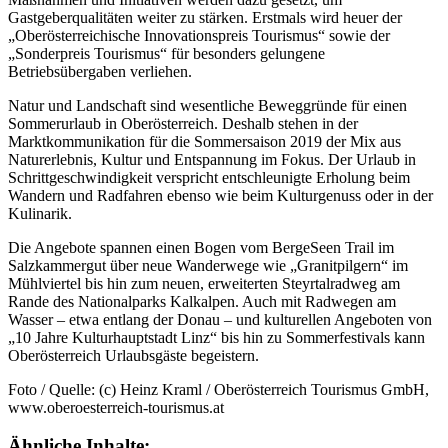
Gastgeberqualitäten weiter zu stärken. Erstmals wird heuer der
„Oberösterreichische Innovationspreis Tourismus“ sowie der
„Sonderpreis Tourismus“ für besonders gelungene
Betriebsübergaben verliehen.
Natur und Landschaft sind wesentliche Beweggründe für einen
Sommerurlaub in Oberösterreich. Deshalb stehen in der
Marktkommunikation für die Sommersaison 2019 der Mix aus
Naturerlebnis, Kultur und Entspannung im Fokus. Der Urlaub in
Schrittgeschwindigkeit verspricht entschleunigte Erholung beim
Wandern und Radfahren ebenso wie beim Kulturgenuss oder in der
Kulinarik.
Die Angebote spannen einen Bogen vom BergeSeen Trail im
Salzkammergut über neue Wanderwege wie „Granitpilgern“ im
Mühlviertel bis hin zum neuen, erweiterten Steyrtalradweg am
Rande des Nationalparks Kalkalpen. Auch mit Radwegen am
Wasser – etwa entlang der Donau – und kulturellen Angeboten von
„10 Jahre Kulturhauptstadt Linz“ bis hin zu Sommerfestivals kann
Oberösterreich Urlaubsgäste begeistern.
Foto / Quelle: (c) Heinz Kraml / Oberösterreich Tourismus GmbH,
www.oberoesterreich-tourismus.at
Ähnliche Inhalte: