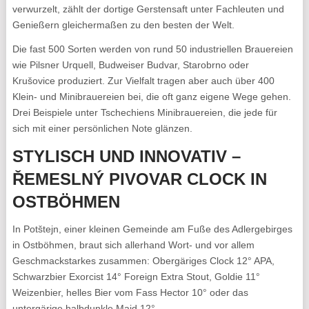
verwurzelt, zählt der dortige Gerstensaft unter Fachleuten und
Genießern gleichermaßen zu den besten der Welt.
Die fast 500 Sorten werden von rund 50 industriellen Brauereien
wie Pilsner Urquell, Budweiser Budvar, Starobrno oder
Krušovice produziert. Zur Vielfalt tragen aber auch über 400
Klein- und Minibrauereien bei, die oft ganz eigene Wege gehen.
Drei Beispiele unter Tschechiens Minibrauereien, die jede für
sich mit einer persönlichen Note glänzen.
STYLISCH UND INNOVATIV –
ŘEMESLNÝ PIVOVAR CLOCK IN
OSTBÖHMEN
In Potštejn, einer kleinen Gemeinde am Fuße des Adlergebirges
in Ostböhmen, braut sich allerhand Wort- und vor allem
Geschmackstarkes zusammen: Obergäriges Clock 12° APA,
Schwarzbier Exorcist 14° Foreign Extra Stout, Goldie 11°
Weizenbier, helles Bier vom Fass Hector 10° oder das
untergärige halbdunkle Maid 12°.