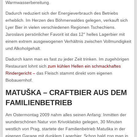
Warmwasserbereitung.
Dadurch reduziert sich der Energieverbrauch des Betriebs
erheblich. Im Herzen des Böhmerwaldes gelegen, verkauft sich
Lyer Bier in vielen verschiedenen Regionen Tschechiens.
Jaroslavs persönlicher Favorit ist das 12° helles Lagerbier mit
einem extrem ausgewogenen Verhältnis zwischen Vollmundigkeit
und Alkoholgehalt.
Dadurch kann man es fast zu jeder Zeit trinken. Im zugehörigen
Restaurant lohnt sich
zum kühlen Hellen ein schmackhaftes
Rindergericht –
das Fleisch stammt direkt vom eigenen
Biobauernhof.
MATUŠKA – CRAFTBIER AUS DEM
FAMILIENBETRIEB
Am Ostermontag 2009 nahm alles seinen Anfang: Inmitten der
wunderschönen Natur von Krivoklatsko gelegen, 30 Minuten
westlich von Prag, startete der Familienbetrieb Matuška in der
eigenen Garage mit dunklem Lagerbier. Schon bald zog man in