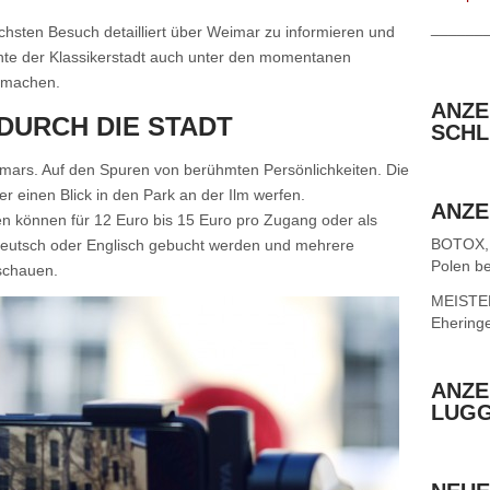
______
chsten Besuch detailliert über Weimar zu informieren und
chte der Klassikerstadt auch unter den momentanen
u machen.
ANZE
DURCH DIE STADT
SCHL
imars. Auf den Spuren von berühmten Persönlichkeiten. Die
einen Blick in den Park an der Ilm werfen.
ANZE
n können für 12 Euro bis 15 Euro pro Zugang oder als
BOTOX,
f Deutsch oder Englisch gebucht werden und mehrere
Polen be
schauen.
MEISTER 
Ehering
ANZE
LUG