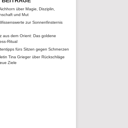
 BEITRÄGE
 Aichhorn über Magie, Disziplin,
nschaft und Mut
 Wissenswerte zur Sonnenfinsternis
z aus dem Orient: Das goldene
ess-Ritual
tentipps fürs Sitzen gegen Schmerzen
hletin Tina Grieger über Rückschläge
eue Ziele