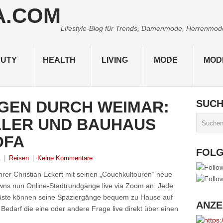
Lifestyle-Blog für Trends, Damenmode, Herrenmode,
UTY
HEALTH
LIVING
MODE
MOD
GEN DURCH WEIMAR:
SUC
LLER UND BAUHAUS
OFA
FOL
1
|
Reisen
|
Keine Kommentare
hrer Christian Eckert mit seinen „Couchkultouren“ neue
ns nun Online-Stadtrundgänge live via Zoom an. Jede
e Gäste können seine Spaziergänge bequem zu Hause auf
ANZE
 Bedarf die eine oder andere Frage live direkt über einen