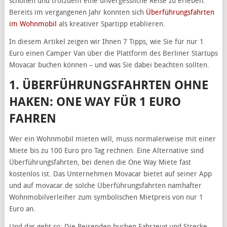
schonen und trotzdem eine unvergessliche Reise zu erleben.
Bereits im vergangenen Jahr konnten sich
Überführungsfahrten
im Wohnmobil
als kreativer Spartipp etablieren.
In diesem Artikel zeigen wir Ihnen 7 Tipps, wie Sie für nur 1
Euro einen Camper Van über die Plattform des Berliner Startups
Movacar buchen können – und was Sie dabei beachten sollten.
1. ÜBERFÜHRUNGSFAHRTEN OHNE
HAKEN: ONE WAY FÜR 1 EURO
FAHREN
Wer ein Wohnmobil mieten will, muss normalerweise mit einer
Miete bis zu 100 Euro pro Tag rechnen. Eine Alternative sind
Überführungsfahrten, bei denen die One Way Miete fast
kostenlos ist. Das Unternehmen Movacar bietet auf seiner App
und auf movacar.de solche Überführungsfahrten namhafter
Wohnmobilverleiher zum symbolischen Mietpreis von nur 1
Euro an.
Und das geht so: Die Reisenden buchen Fahrzeug und Strecke