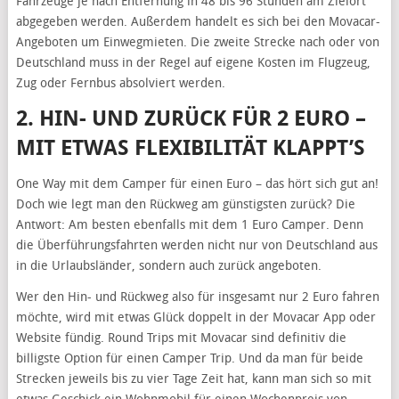
Fahrzeuge je nach Entfernung in 48 bis 96 Stunden am Zielort
abgegeben werden. Außerdem handelt es sich bei den Movacar-
Angeboten um Einwegmieten. Die zweite Strecke nach oder von
Deutschland muss in der Regel auf eigene Kosten im Flugzeug,
Zug oder Fernbus absolviert werden.
2. HIN- UND ZURÜCK FÜR 2 EURO –
MIT ETWAS FLEXIBILITÄT KLAPPT’S
One Way mit dem Camper für einen Euro – das hört sich gut an!
Doch wie legt man den Rückweg am günstigsten zurück? Die
Antwort: Am besten ebenfalls mit dem 1 Euro Camper. Denn
die Überführungsfahrten werden nicht nur von Deutschland aus
in die Urlaubsländer, sondern auch zurück angeboten.
Wer den Hin- und Rückweg also für insgesamt nur 2 Euro fahren
möchte, wird mit etwas Glück doppelt in der Movacar App oder
Website fündig. Round Trips mit Movacar sind definitiv die
billigste Option für einen Camper Trip. Und da man für beide
Strecken jeweils bis zu vier Tage Zeit hat, kann man sich so mit