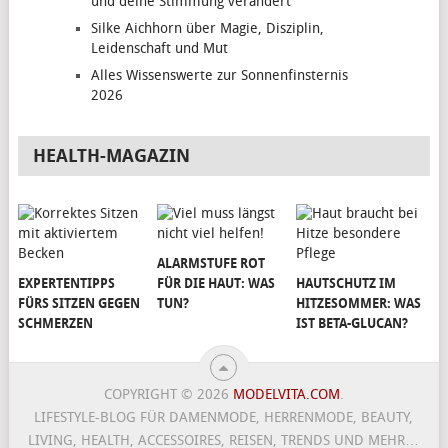
und deine Stimmung verändert
Silke Aichhorn über Magie, Disziplin,
Leidenschaft und Mut
Alles Wissenswerte zur Sonnenfinsternis
2026
HEALTH-MAGAZIN
ALARMSTUFE ROT
EXPERTENTIPPS
FÜR DIE HAUT: WAS
HAUTSCHUTZ IM
FÜRS SITZEN GEGEN
TUN?
HITZESOMMER: WAS
SCHMERZEN
IST BETA-GLUCAN?
COPYRIGHT © 2026
MODELVITA.COM
.
LIFESTYLE-BLOG FÜR DAMENMODE, HERRENMODE, BEAUTY,
LIVING, HEALTH, ACCESSOIRES, REISEN, TRENDS UND MEHR…