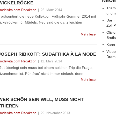
NEUE
ICKELRÖCKE
Triat
odelvita.com Redaktion
|
25. März 2014
und n
präsentiert die neue Kollektion Frühjahr-Sommer 2014 mit
Darf 
ckelröcken für Mädels. Neu sind die ganz leichten
Zoll 
Olivie
Mehr lesen
Broth
Kann 
Video
JOSEPH RIBKOFF: SÜDAFRIKA À LA MODE
Dram
odelvita.com Redaktion
|
11. März 2014
ut überlegt sein muss bei einem solchen Trip die Frage,
zunehmen ist. Für ‚frau‘ nicht immer einfach, denn
Mehr lesen
WER SCHÖN SEIN WILL, MUSS NICHT
FRIEREN
odelvita.com Redaktion
|
29. November 2013