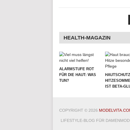
SEITENNUMMERIER
DER
BEITRÄGE
HEALTH-MAGAZIN
ALARMSTUFE ROT
FÜR DIE HAUT: WAS
HAUTSCHUTZ
TUN?
HITZESOMME
IST BETA-G
COPYRIGHT © 2026
MODELVITA.CO
LIFESTYLE-BLOG FÜR DAMENMODE