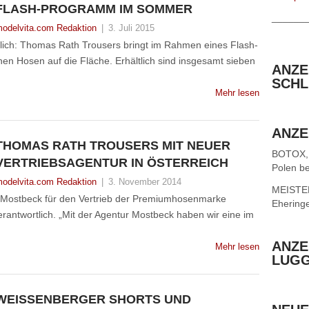
FLASH-PROGRAMM IM SOMMER
______
odelvita.com Redaktion
|
3. Juli 2015
tlich: Thomas Rath Trousers bringt im Rahmen eines Flash-
en Hosen auf die Fläche. Erhältlich sind insgesamt sieben
ANZE
SCHL
Mehr lesen
ANZE
THOMAS RATH TROUSERS MIT NEUER
BOTOX,
VERTRIEBSAGENTUR IN ÖSTERREICH
Polen be
odelvita.com Redaktion
|
3. November 2014
MEISTER 
r Mostbeck für den Vertrieb der Premiumhosenmarke
Ehering
rantwortlich. „Mit der Agentur Mostbeck haben wir eine im
ANZE
Mehr lesen
LUG
WEISSENBERGER SHORTS UND W