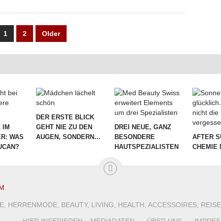
UNG
1
2
Older
DER ERSTE BLICK
 IM
GEHT NIE ZU DEN
DREI NEUE, GANZ
R: WAS
AUGEN, SONDERN…
BESONDERE
AFTER S
LUCAN?
HAUTSPEZIALISTEN
CHEMIE 
M
.
, HERRENMODE, BEAUTY, LIVING, HEALTH, ACCESSOIRES, REI