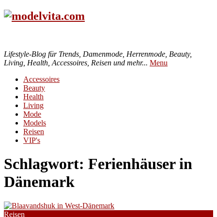
Lifestyle-Blog für Trends, Damenmode, Herrenmode, Beauty,
Living, Health, Accessoires, Reisen und mehr...
Menu
Accessoires
Beauty
Health
Living
Mode
Models
Reisen
VIP's
Schlagwort:
Ferienhäuser in
Dänemark
Reisen