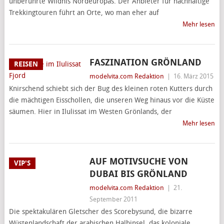
unberührte Wildnis Nordeuropas. Der Anbieter für nachhaltige
Trekkingtouren führt an Orte, wo man eher auf
Mehr lesen
FASZINATION GRÖNLAND
REISEN
modelvita.com Redaktion
|
16. März 2015
Knirschend schiebt sich der Bug des kleinen roten Kutters durch
die mächtigen Eisschollen, die unseren Weg hinaus vor die Küste
säumen. Hier in Ilulissat im Westen Grönlands, der
Mehr lesen
AUF MOTIVSUCHE VON
VIP'S
DUBAI BIS GRÖNLAND
modelvita.com Redaktion
|
21.
September 2011
Die spektakulären Gletscher des Scorebysund, die bizarre
Wüstenlandschaft der arabischen Halbinsel, das koloniale