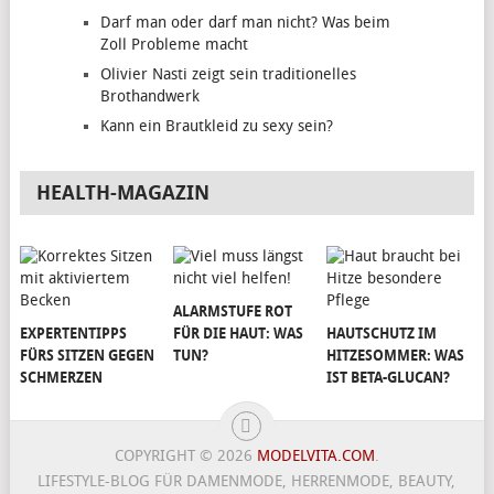
Darf man oder darf man nicht? Was beim
Zoll Probleme macht
Olivier Nasti zeigt sein traditionelles
Brothandwerk
Kann ein Brautkleid zu sexy sein?
HEALTH-MAGAZIN
ALARMSTUFE ROT
EXPERTENTIPPS
FÜR DIE HAUT: WAS
HAUTSCHUTZ IM
FÜRS SITZEN GEGEN
TUN?
HITZESOMMER: WAS
SCHMERZEN
IST BETA-GLUCAN?
COPYRIGHT © 2026
MODELVITA.COM
.
LIFESTYLE-BLOG FÜR DAMENMODE, HERRENMODE, BEAUTY,