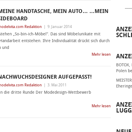
____
MEINE HANDTASCHE, MEIN AUTO… …MEIN
SIDEBOARD
odelvita.com Redaktion
|
9. Januar 2014
ANZE
tehen „So-bin-ich-Möbel“. Das sind Möbelunikate mit
SCHL
andarbeit entstehen. Ihre Individualität drückt sich durch
n und
Mehr lesen
ANZE
BOTOX, 
Polen be
NACHWUCHSDESIGNER AUFGEPASST!
MEISTER 
odelvita.com Redaktion
|
3. Mai 2011
Ehering
 in die dritte Runde Der Modedesign-Wettbewerb
ANZE
Mehr lesen
LUGG
NEUE