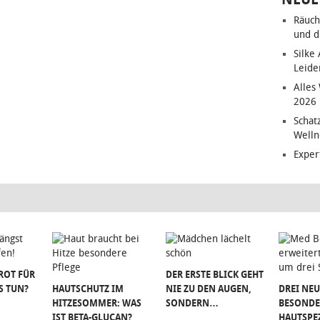
Räuch
und d
Silke
Leide
Alles
2026
Schat
Welln
Exper
ROT FÜR
DER ERSTE BLICK GEHT
S TUN?
HAUTSCHUTZ IM
NIE ZU DEN AUGEN,
DREI NEU
HITZESOMMER: WAS
SONDERN…
BESONDE
IST BETA-GLUCAN?
HAUTSPE