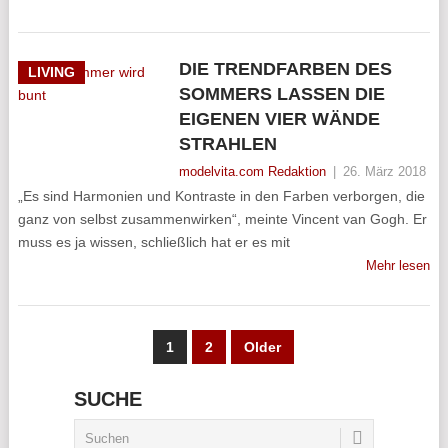
DIE TRENDFARBEN DES
LIVING
SOMMERS LASSEN DIE
EIGENEN VIER WÄNDE
STRAHLEN
modelvita.com Redaktion
|
26. März 2018
„Es sind Harmonien und Kontraste in den Farben verborgen, die
ganz von selbst zusammenwirken“, meinte Vincent van Gogh. Er
muss es ja wissen, schließlich hat er es mit
Mehr lesen
SEITENNUMMERIERUNG
1
2
Older
DER
SUCHE
BEITRÄGE