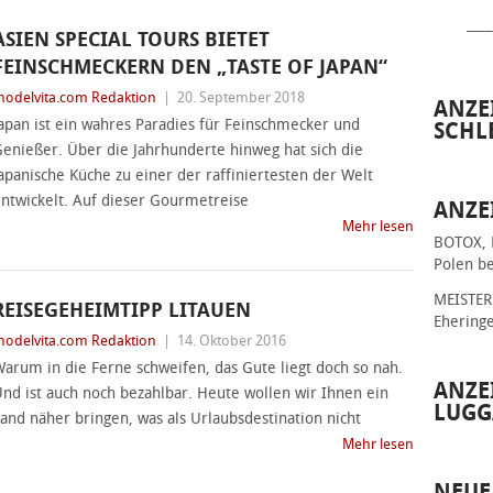
____
ASIEN SPECIAL TOURS BIETET
FEINSCHMECKERN DEN „TASTE OF JAPAN“
odelvita.com Redaktion
|
20. September 2018
ANZE
apan ist ein wahres Paradies für Feinschmecker und
SCHL
enießer. Über die Jahrhunderte hinweg hat sich die
apanische Küche zu einer der raffiniertesten der Welt
ntwickelt. Auf dieser Gourmetreise
ANZE
Mehr lesen
BOTOX, 
Polen be
MEISTER 
REISEGEHEIMTIPP LITAUEN
Ehering
odelvita.com Redaktion
|
14. Oktober 2016
arum in die Ferne schweifen, das Gute liegt doch so nah.
ANZE
nd ist auch noch bezahlbar. Heute wollen wir Ihnen ein
LUGG
and näher bringen, was als Urlaubsdestination nicht
Mehr lesen
NEUE