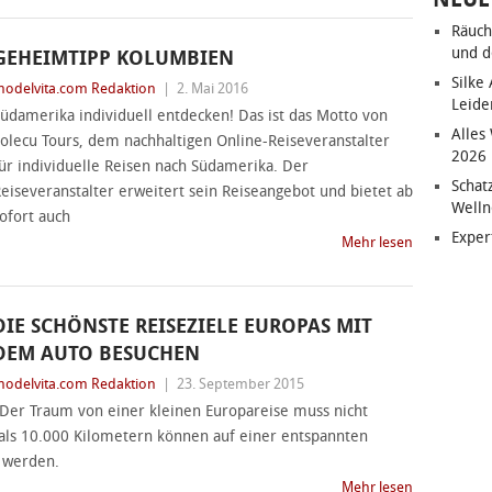
Räuch
und d
GEHEIMTIPP KOLUMBIEN
Silke
odelvita.com Redaktion
|
2. Mai 2016
Leide
üdamerika individuell entdecken! Das ist das Motto von
Alles
olecu Tours, dem nachhaltigen Online-Reiseveranstalter
2026
ür individuelle Reisen nach Südamerika. Der
Schat
eiseveranstalter erweitert sein Reiseangebot und bietet ab
Welln
ofort auch
Exper
Mehr lesen
DIE SCHÖNSTE REISEZIELE EUROPAS MIT
DEM AUTO BESUCHEN
odelvita.com Redaktion
|
23. September 2015
Der Traum von einer kleinen Europareise muss nicht
 als 10.000 Kilometern können auf einer entspannten
t werden.
Mehr lesen