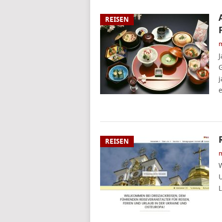
REISEN
m
J
G
j
e
REISEN
m
W
U
L