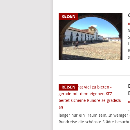
REISEN
m
S
S
f
R
s
REISEN
m
„
länger nur ein Traum sein. In weniger
Rundreise die schönste Städte besuch