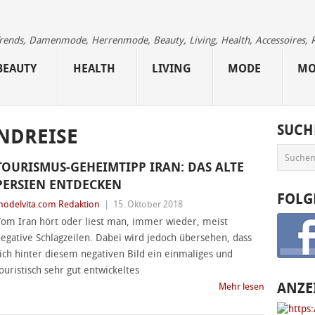
 Trends, Damenmode, Herrenmode, Beauty, Living, Health, Accessoires, 
BEAUTY
HEALTH
LIVING
MODE
MO
SUCH
NDREISE
TOURISMUS-GEHEIMTIPP IRAN: DAS ALTE
PERSIEN ENTDECKEN
FOLG
odelvita.com Redaktion
|
15. Oktober 2018
om Iran hört oder liest man, immer wieder, meist
egative Schlagzeilen. Dabei wird jedoch übersehen, dass
ich hinter diesem negativen Bild ein einmaliges und
ouristisch sehr gut entwickeltes
ANZE
Mehr lesen