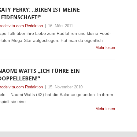
KATY PERRY: „BIKEN IST MEINE
LEIDENSCHAFT!“
odelvita.com Redaktion
|
16. März 2011
hape Talk über ihre Liebe zum Radfahren und kleine Food-
oluten Mega-Star aufgestiegen. Hat man da eigentlich
Mehr lesen
NAOMI WATTS „ICH FÜHRE EIN
DOPPELLEBEN!“
odelvita.com Redaktion
|
15. November 2010
eele – Naomi Watts (42) hat die Balance gefunden. In ihrem
pielt sie eine
Mehr lesen