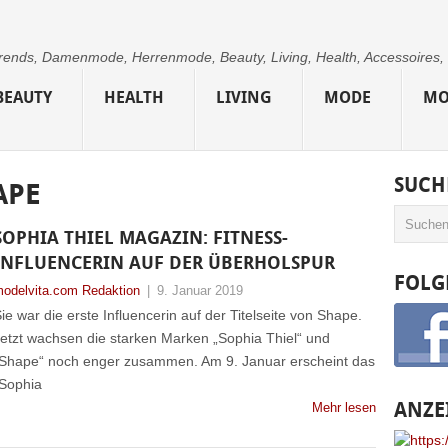
 Trends, Damenmode, Herrenmode, Beauty, Living, Health, Accessoires,
BEAUTY
HEALTH
LIVING
MODE
MO
SUCH
APE
SOPHIA THIEL MAGAZIN: FITNESS-
INFLUENCERIN AUF DER ÜBERHOLSPUR
FOLG
odelvita.com Redaktion
|
9. Januar 2019
ie war die erste Influencerin auf der Titelseite von Shape.
etzt wachsen die starken Marken „Sophia Thiel“ und
Shape“ noch enger zusammen. Am 9. Januar erscheint das
Sophia
ANZE
Mehr lesen