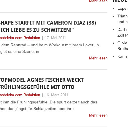
Mehr lesen
Exper
Triat
und n
SHAPE STARFIT MIT CAMERON DIAZ (38)
„ICH LIEBE ES ZU SCHWITZEN!“
Darf 
Zoll 
odelvita.com Redaktion
|
17. Mai 2011
Olivie
f dem Rennrad – und beim Workout mit ihrem Lover. In
Broth
gibt es eine Szene, in
Kann 
Mehr lesen
TOPMODEL AGNES FISCHER WECKT
FRÜHLINGSGEFÜHLE MIT OTTO
odelvita.com Redaktion
|
16. März 2011
t ihm die Frühlingsgefühle. Die spürt derzeit auch das
r, das jüngst für Schlagzeilen über ihre
Mehr lesen