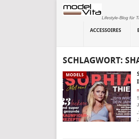
Lifestyle-Blog für
ACCESSOIRES
SCHLAGWORT:
SH
MODELS
m
S
J
„
„