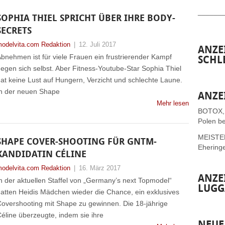
______
SOPHIA THIEL SPRICHT ÜBER IHRE BODY-
SECRETS
odelvita.com Redaktion
|
12. Juli 2017
ANZE
bnehmen ist für viele Frauen ein frustrierender Kampf
SCHL
egen sich selbst. Aber Fitness-Youtube-Star Sophia Thiel
at keine Lust auf Hungern, Verzicht und schlechte Laune.
n der neuen Shape
ANZE
Mehr lesen
BOTOX,
Polen be
MEISTER 
SHAPE COVER-SHOOTING FÜR GNTM-
Ehering
KANDIDATIN CÉLINE
odelvita.com Redaktion
|
16. März 2017
ANZE
n der aktuellen Staffel von „Germany’s next Topmodel“
LUGG
atten Heidis Mädchen wieder die Chance, ein exklusives
overshooting mit Shape zu gewinnen. Die 18-jährige
éline überzeugte, indem sie ihre
NEUE