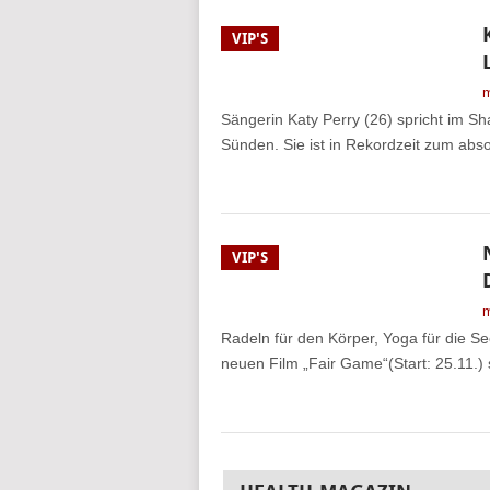
VIP'S
m
Sängerin Katy Perry (26) spricht im S
Sünden. Sie ist in Rekordzeit zum abs
VIP'S
m
Radeln für den Körper, Yoga für die S
neuen Film „Fair Game“(Start: 25.11.) s