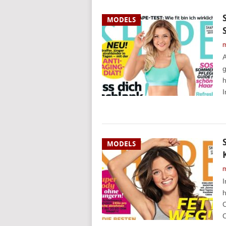
MODELS
m
A
g
h
I
MODELS
m
I
h
C
C