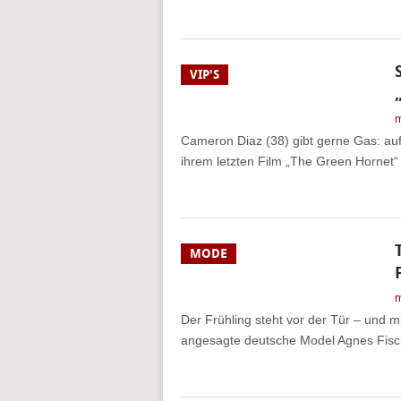
VIP'S
m
Cameron Diaz (38) gibt gerne Gas: au
ihrem letzten Film „The Green Hornet“ 
MODE
m
Der Frühling steht vor der Tür – und mi
angesagte deutsche Model Agnes Fische