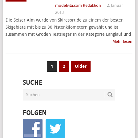
modelvita.com Redaktion
|
2. Januar
2013
Die Seiser Alm wurde von Skiresort.de zu einem der besten
Skigebiete mit bis zu 80 Pistenkilometern gewählt und ist
zusammen mit Gröden Testsieger in der Kategorie Langlauf und
Mehr lesen
SEITENNUMMERIERUNG
1
2
Older
DER
SUCHE
BEITRÄGE
FOLGEN