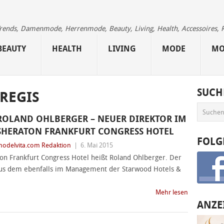
 Trends, Damenmode, Herrenmode, Beauty, Living, Health, Accessoires, 
BEAUTY
HEALTH
LIVING
MODE
MO
SUCH
 REGIS
ROLAND OHLBERGER – NEUER DIREKTOR IM
SHERATON FRANKFURT CONGRESS HOTEL
FOLG
odelvita.com Redaktion
|
6. Mai 2015
n Frankfurt Congress Hotel heißt Roland Ohlberger. Der
aus dem ebenfalls im Management der Starwood Hotels &
Mehr lesen
ANZE