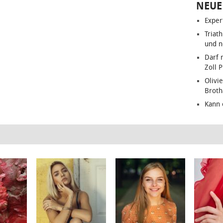
NEUE
Exper
Triat
und n
Darf 
Zoll 
Olivie
Brot
Kann 