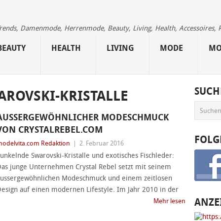
 Trends, Damenmode, Herrenmode, Beauty, Living, Health, Accessoires, 
BEAUTY
HEALTH
LIVING
MODE
MO
SUCH
AROVSKI-KRISTALLE
AUSSERGEWÖHNLICHER MODESCHMUCK
VON CRYSTALREBEL.COM
FOLG
odelvita.com Redaktion
|
2. Februar 2016
unkelnde Swarovski-Kristalle und exotisches Fischleder:
as junge Unternehmen Crystal Rebel setzt mit seinem
ussergewöhnlichen Modeschmuck und einem zeitlosen
esign auf einen modernen Lifestyle. Im Jahr 2010 in der
ANZE
Mehr lesen