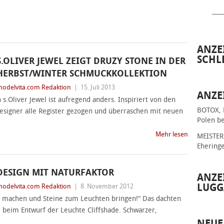
____
ANZE
SCHL
S.OLIVER JEWEL ZEIGT DRUZY STONE IN DER
HERBST/WINTER SCHMUCKKOLLEKTION
odelvita.com Redaktion
|
15. Juli 2013
ANZE
s.Oliver Jewel ist aufregend anders. Inspiriert von den
BOTOX, 
signer alle Register gezogen und überraschen mit neuen
Polen be
Mehr lesen
MEISTER 
Ehering
DESIGN MIT NATURFAKTOR
ANZE
LUGG
odelvita.com Redaktion
|
8. November 2012
 machen und Steine zum Leuchten bringen!“ Das dachten
 beim Entwurf der Leuchte Cliffshade. Schwarzer,
NEUE