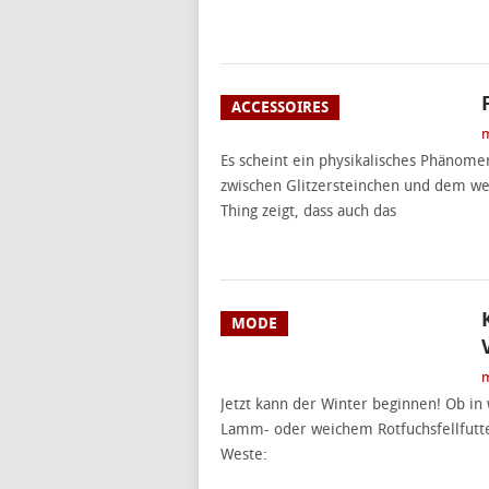
ACCESSOIRES
m
Es scheint ein physikalisches Phänome
zwischen Glitzersteinchen und dem wei
Thing zeigt, dass auch das
MODE
m
Jetzt kann der Winter beginnen! Ob i
Lamm- oder weichem Rotfuchsfellfutter
Weste: