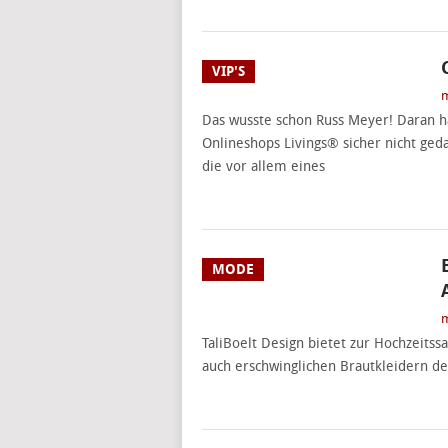
VIP'S
m
Das wusste schon Russ Meyer! Daran h
Onlineshops Livings® sicher nicht geda
die vor allem eines
MODE
m
TaliBoelt Design bietet zur Hochzeits
auch erschwinglichen Brautkleidern d