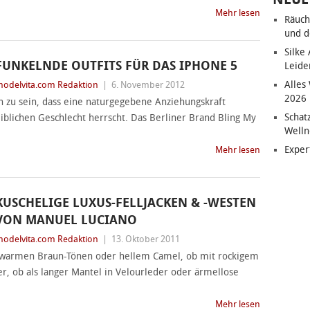
Mehr lesen
Räuch
und d
Silke
FUNKELNDE OUTFITS FÜR DAS IPHONE 5
Leide
Alles
odelvita.com Redaktion
|
6. November 2012
2026
n zu sein, dass eine naturgegebene Anziehungskraft
Schat
blichen Geschlecht herrscht. Das Berliner Brand Bling My
Welln
Exper
Mehr lesen
KUSCHELIGE LUXUS-FELLJACKEN & -WESTEN
VON MANUEL LUCIANO
odelvita.com Redaktion
|
13. Oktober 2011
n warmen Braun-Tönen oder hellem Camel, ob mit rockigem
, ob als langer Mantel in Velourleder oder ärmellose
Mehr lesen