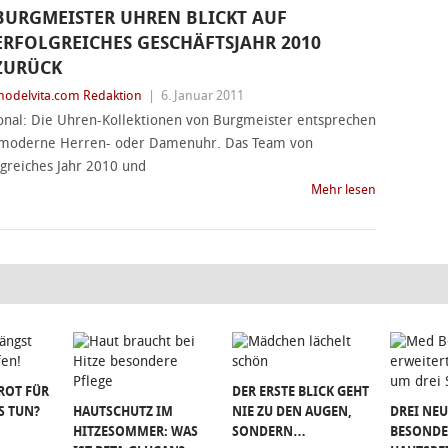
BURGMEISTER UHREN BLICKT AUF
ERFOLGREICHES GESCHÄFTSJAHR 2010
ZURÜCK
odelvita.com Redaktion
|
6. Januar 2011
tional: Die Uhren-Kollektionen von Burgmeister entsprechen
e moderne Herren- oder Damenuhr. Das Team von
lgreiches Jahr 2010 und
Mehr lesen
ROT FÜR
DER ERSTE BLICK GEHT
S TUN?
HAUTSCHUTZ IM
NIE ZU DEN AUGEN,
DREI NEU
HITZESOMMER: WAS
SONDERN…
BESONDE