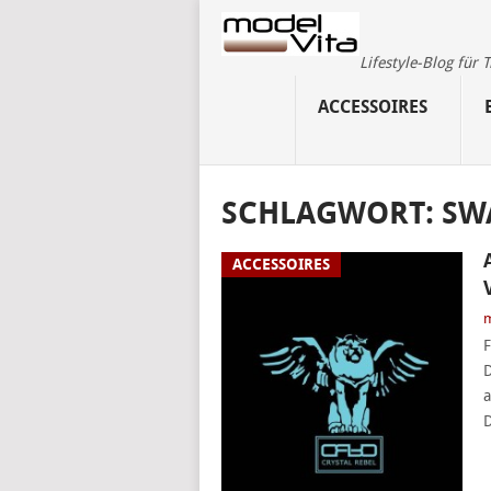
Lifestyle-Blog für
ACCESSOIRES
SCHLAGWORT:
SW
ACCESSOIRES
m
F
D
a
D