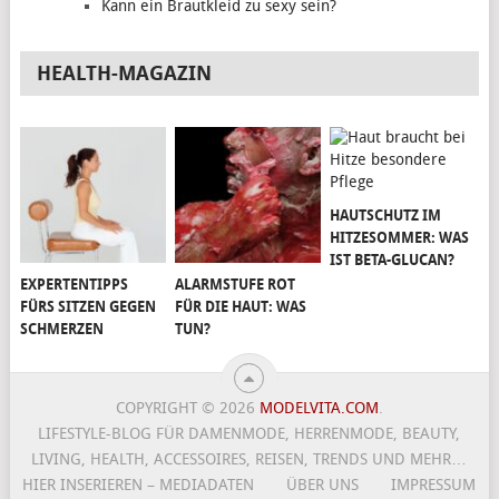
Kann ein Brautkleid zu sexy sein?
HEALTH-MAGAZIN
HAUTSCHUTZ IM
HITZESOMMER: WAS
IST BETA-GLUCAN?
EXPERTENTIPPS
ALARMSTUFE ROT
FÜRS SITZEN GEGEN
FÜR DIE HAUT: WAS
SCHMERZEN
TUN?
COPYRIGHT © 2026
MODELVITA.COM
.
LIFESTYLE-BLOG FÜR DAMENMODE, HERRENMODE, BEAUTY,
LIVING, HEALTH, ACCESSOIRES, REISEN, TRENDS UND MEHR…
HIER INSERIEREN – MEDIADATEN
ÜBER UNS
IMPRESSUM