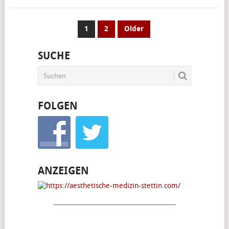
SEITENNUMMERIERUNG
1
2
Older
DER
SUCHE
BEITRÄGE
FOLGEN
ANZEIGEN
________________________________________