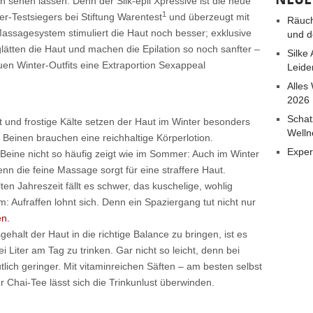
 sehen lassen. Denn der Silk-épil Xpressive ist die neue
1
r-Testsiegers bei Stiftung Warentest
und überzeugt mit
Räuch
Massagesystem stimuliert die Haut noch besser; exklusive
und d
lätten die Haut und machen die Epilation so noch sanfter –
Silke
en Winter-Outfits eine Extraportion Sexappeal
Leide
Alles
2026
Schat
 und frostige Kälte setzen der Haut im Winter besonders
Welln
n Beinen brauchen eine reichhaltige Körperlotion.
Exper
Beine nicht so häufig zeigt wie im Sommer: Auch im Winter
enn die feine Massage sorgt für eine straffere Haut.
ten Jahreszeit fällt es schwer, das kuschelige, wohlig
 Aufraffen lohnt sich. Denn ein Spaziergang tut nicht nur
en.
halt der Haut in die richtige Balance zu bringen, ist es
 Liter am Tag zu trinken. Gar nicht so leicht, denn bei
tlich geringer. Mit vitaminreichen Säften – am besten selbst
Chai-Tee lässt sich die Trinkunlust überwinden.