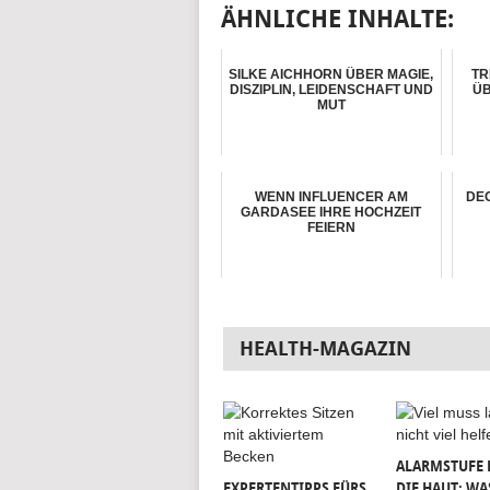
ÄHNLICHE INHALTE:
SILKE AICHHORN ÜBER MAGIE,
TR
DISZIPLIN, LEIDENSCHAFT UND
Ü
MUT
WENN INFLUENCER AM
DE
GARDASEE IHRE HOCHZEIT
FEIERN
HEALTH-MAGAZIN
ALARMSTUFE 
EXPERTENTIPPS FÜRS
DIE HAUT: WA