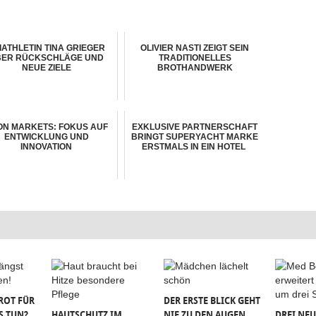
IATHLETIN TINA GRIEGER
OLIVIER NASTI ZEIGT SEIN
BER RÜCKSCHLÄGE UND
TRADITIONELLES
NEUE ZIELE
BROTHANDWERK
ON MARKETS: FOKUS AUF
EXKLUSIVE PARTNERSCHAFT
ENTWICKLUNG UND
BRINGT SUPERYACHT MARKE
INNOVATION
ERSTMALS IN EIN HOTEL
ROT FÜR
DER ERSTE BLICK GEHT
S TUN?
HAUTSCHUTZ IM
NIE ZU DEN AUGEN,
DREI NEU