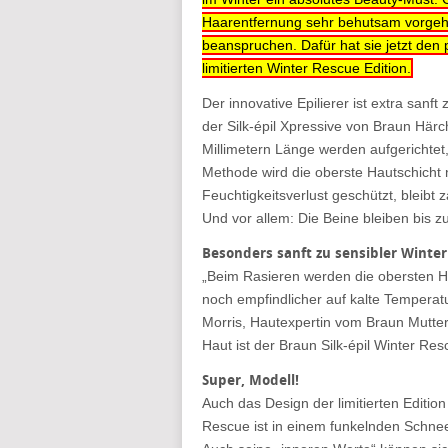
Haarentfernung sehr behutsam vorgehe
beanspruchen. Dafür hat sie jetzt den p
limitierten Winter Rescue Edition.
Der innovative Epilierer ist extra sanf
der Silk-épil Xpressive von Braun Härch
Millimetern Länge werden aufgerichtet,
Methode wird die oberste Hautschicht n
Feuchtigkeitsverlust geschützt, bleibt 
Und vor allem: Die Beine bleiben bis z
Besonders sanft zu sensibler Winte
„Beim Rasieren werden die obersten H
noch empfindlicher auf kalte Temperatur
Morris, Hautexpertin vom Braun Mutte
Haut ist der Braun Silk-épil Winter Res
Super, Modell!
Auch das Design der limitierten Edition
Rescue ist in einem funkelnden Schne