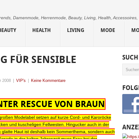
 Trends, Damenmode, Herrenmode, Beauty, Living, Health, Accessoires,
BEAUTY
HEALTH
LIVING
MODE
MO
G FÜR SENSIBLE
SUCH
r 2008
|
VIP's
|
Keine Kommentare
FOLG
INTER RESCUE VON BRAUN
e großen Modelabel setzen auf kurze Cord- und Karoröcke
cken und kuscheligen Fellwesten. Hingucker auch in der
ANZE
ig glatte Haut ist deshalb kein Sommerthema, sondern auch
Gerade in der kalten Jahreszeit muss Frau bei der