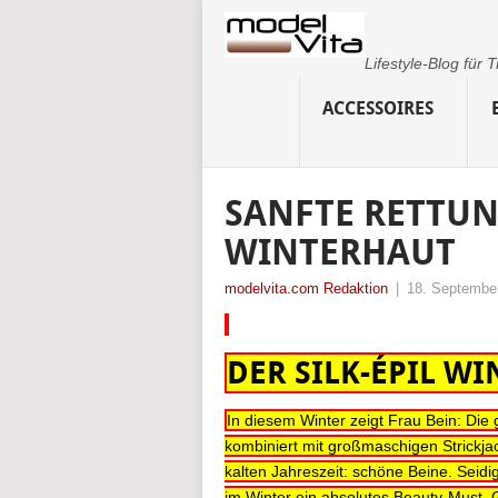
Lifestyle-Blog für
ACCESSOIRES
SANFTE RETTUN
WINTERHAUT
modelvita.com Redaktion
|
18. Septembe
DER SILK-ÉPIL W
In diesem Winter zeigt Frau Bein: Di
kombiniert mit großmaschigen Strickja
kalten Jahreszeit: schöne Beine. Seid
im Winter ein absolutes Beauty-Must. 