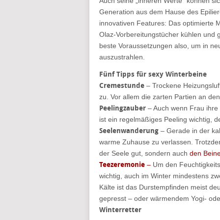
Auch seine „inneren Werte“ können sich
Generation aus dem Hause des Epiliere
innovativen Features: Das optimierte 
Olaz-Vorbereitungstücher kühlen und g
beste Voraussetzungen also, um in neu
auszustrahlen.
Fünf Tipps für sexy Winterbeine
Cremestunde
– Trockene Heizungsluft
zu. Vor allem die zarten Partien an de
Peelingzauber
– Auch wenn Frau ihre 
ist ein regelmäßiges Peeling wichtig, d
Seelenwanderung
– Gerade in der kal
warme Zuhause zu verlassen. Trotzdem:
der Seele gut, sondern auch
den Bein
Teezeremonie
–
Um den Feuchtigkeitsge
wichtig, auch im Winter mindestens zwei
Kälte ist das Durstempfinden meist deu
gepresst – oder wärmendem Yogi- oder 
Winterretter