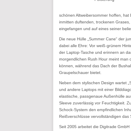
schönen Altweibersommer hoffen, hat D
inmitten duftenden, trockenen Grases,
eingefangen und auf eines seiner bel
Die neue Hülle „Summer Cane“ der j
dabei alle Ehre: Vor weiß-grünem Hint
der Laptop-Tasche und erinnern an da
morgendlichen Rush Hour meint man d
können, während das Dach der Bushalt
Graupelschauer bietet.
Neben dem stylischen Design wartet
und andere Laptops mit einer Bilddiago
elastische, passgenaue Außenhülle 
Sleeve zuverlässig vor Feuchtigkeit. Zu
Schock-System den empfindlichen Inhal
Reißverschlüsse vervollständigen das 
Seit 2005 arbeitet die Digitrade GmbH 