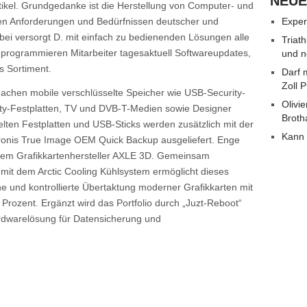
NEUE
tikel. Grundgedanke ist die Herstellung von Computer- und
en Anforderungen und Bedürfnissen deutscher und
Exper
ei versorgt D. mit einfach zu bedienenden Lösungen alle
Triat
 programmieren Mitarbeiter tagesaktuell Softwareupdates,
und n
s Sortiment.
Darf 
Zoll 
achen mobile verschlüsselte Speicher wie USB-Security-
Olivie
ity-Festplatten, TV und DVB-T-Medien sowie Designer
Broth
elten Festplatten und USB-Sticks werden zusätzlich mit der
Kann 
ronis True Image OEM Quick Backup ausgeliefert. Enge
dem Grafikkartenhersteller AXLE 3D. Gemeinsam
 mit dem Arctic Cooling Kühlsystem ermöglicht dieses
 und kontrollierte Übertaktung moderner Grafikkarten mit
Prozent. Ergänzt wird das Portfolio durch „Juzt-Reboot“
ardwarelösung für Datensicherung und