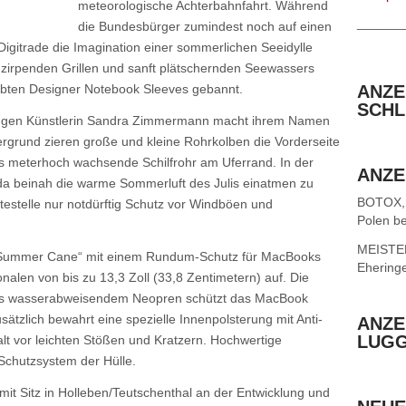
meteorologische Achterbahnfahrt. Während
______
die Bundesbürger zumindest noch auf einen
igitrade die Imagination einer sommerlichen Seeidylle
 zirpenden Grillen und sanft plätschernden Seewassers
iebten Designer Notebook Sleeves gebannt.
ANZE
SCHL
ungen Künstlerin Sandra Zimmermann macht ihrem Namen
ergrund zieren große und kleine Rohrkolben die Vorderseite
s meterhoch wachsende Schilfrohr am Uferrand. In der
ANZE
a beinah die warme Sommerluft des Julis einatmen zu
BOTOX,
estelle nur notdürftig Schutz vor Windböen und
Polen be
MEISTER 
 „Summer Cane“ mit einem Rundum-Schutz für MacBooks
Ehering
nalen von bis zu 13,3 Zoll (33,8 Zentimetern) auf. Die
aus wasserabweisendem Neopren schützt das MacBook
sätzlich bewahrt eine spezielle Innenpolsterung mit Anti-
ANZE
LUG
t vor leichten Stößen und Kratzern. Hochwertige
Schutzsystem der Hülle.
mit Sitz in Holleben/Teutschenthal an der Entwicklung und