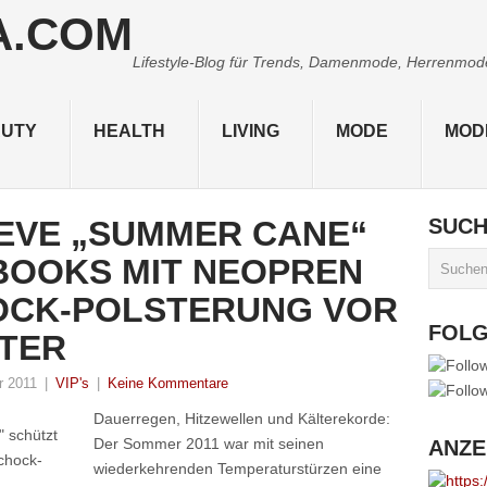
Lifestyle-Blog für Trends, Damenmode, Herrenmode,
UTY
HEALTH
LIVING
MODE
MOD
EVE „SUMMER CANE“
SUC
BOOKS MIT NEOPREN
OCK-POLSTERUNG VOR
FOL
TER
r 2011
|
VIP's
|
Keine Kommentare
Dauerregen, Hitzewellen und Kälterekorde:
 schützt
Der Sommer 2011 war mit seinen
ANZE
chock-
wiederkehrenden Temperaturstürzen eine