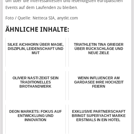
um über die interessantesten und lebendigsten europäischen
Events auf dem Laufenden zu bleiben.
Foto / Quelle: Netteca SIA, anytkt.com
ÄHNLICHE INHALTE:
SILKE AICHHORN ÜBER MAGIE,
TRIATHLETIN TINA GRIEGER
DISZIPLIN, LEIDENSCHAFT UND
ÜBER RÜCKSCHLÄGE UND
MUT
NEUE ZIELE
OLIVIER NASTI ZEIGT SEIN
WENN INFLUENCER AM
TRADITIONELLES
GARDASEE IHRE HOCHZEIT
BROTHANDWERK
FEIERN
DEON MARKETS: FOKUS AUF
EXKLUSIVE PARTNERSCHAFT
ENTWICKLUNG UND
BRINGT SUPERYACHT MARKE
INNOVATION
ERSTMALS IN EIN HOTEL