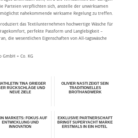
 Parteien verpflichten sich, anstelle der unwirksamen
möglichst nahekommende wirksame Regelung zu treffen.
 produziert das Textilunternehmen hochwertige Wäsche für
Tragekomfort, perfekte Passform und Langlebigkeit –
an, die wesentlichen Eigenschaften von All-tagswäsche
zo GmbH + Co. KG
IATHLETIN TINA GRIEGER
OLIVIER NASTI ZEIGT SEIN
BER RÜCKSCHLÄGE UND
TRADITIONELLES
NEUE ZIELE
BROTHANDWERK
ON MARKETS: FOKUS AUF
EXKLUSIVE PARTNERSCHAFT
ENTWICKLUNG UND
BRINGT SUPERYACHT MARKE
INNOVATION
ERSTMALS IN EIN HOTEL