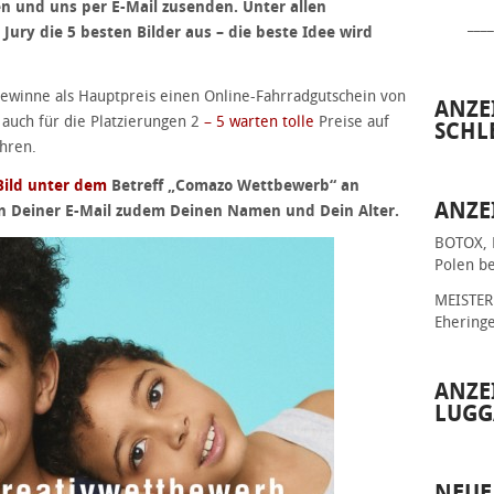
en und uns per E-Mail zusenden. Unter allen
____
ury die 5 besten Bilder aus – die beste Idee wird
inne als Hauptpreis einen Online-Fahrradgutschein von
ANZE
 auch für die Platzierungen 2
– 5 warten tolle
Preise auf
SCHL
hren.
Bild unter dem
Betreff „Comazo Wettbewerb“ an
ANZE
n Deiner E-Mail zudem Deinen Namen und Dein Alter.
BOTOX, 
Polen be
MEISTER 
Ehering
ANZE
LUGG
NEUE