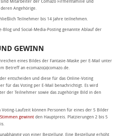
 sind Mitarbeiter der Comazo Firmenfamilie und
 deren Angehörige.
ießlich Teilnehmer bis 14 Jahre teilnehmen.
e-Blog und Social-Media-Posting genannte Ablauf der
 UND GEWINN
nreichen eines Bildes der Fantasie-Maske per E-Mail unter
m Betreff an ecomazo(a)comazo.de.
lder entscheiden und diese für das Online-Voting
 für das Voting per E-Mail benachrichtigt. Es wird
ter der Teilnehmer sowie das zugehörige Bild in den
Voting-Laufzeit können Personen für eines der 5 Bilder
 Stimmen gewinnt
den Hauptpreis. Platzierungen 2 bis 5
is.
unabhängig von einer Bestellung. Eine Bestellung erhöht