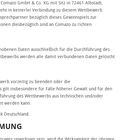
e Comazo GmbH & Co. KG mit Sitz in 72461 Albstadt,
teht in keinerlei Verbindung zu diesem Wettbewerb.
nsprechpartner bezüglich dieses Gewinnspiels zur
onen diesbezüglich sind an Comazo zu richten.
hobenen Daten ausschließlich für die Durchführung des
tbewerbs werden alle damit verbundenen Daten gelöscht.
werb vorzeitig zu beenden oder die
gilt insbesondere für Fälle höherer Gewalt und für den
hführung des Wettbewerbs aus technischen und/oder
tet werden kann.
ik Deutschland.
IMMUNG
trages unwirksam sein, wird die Wirksamkeit der übrigen