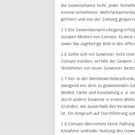
die Gewinnchance nicht. Jeder Teiln
einmal teilnehmen. Mehrfachanmeldun
gefiltert und von der Ziehung gesperrt
2.5 Die Gewinnbenachrichtigung erfolg
sozialen Medien von Comazo. Es wird 
sowie das zugehörige Bild in den öffe
2.6 Sollte sich ein Gewinner nicht in
Comazo melden, verfällt der Gewinn. 
Teilnehmer ein neuer Gewinner best
2.7 Der in der Wettbewerbsbeschreibun
zwingend mit dem zu gewinnenden Geg
Modell, Farbe und Ausstattung u. ä. s
durch andere Gewinne in einem ähnlic
Gründen, die ausserhalb des Verantwo
ist. Ein Anspruch auf Durchführung zu
2.8 Comazo übernimmt keine Haftung f
Annahme und/oder Nutzung des Gewinns