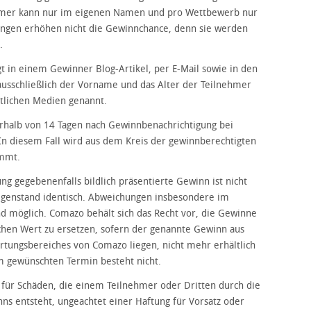
ehmer kann nur im eigenen Namen und pro Wettbewerb nur
gen erhöhen nicht die Gewinnchance, denn sie werden
.
t in einem Gewinner Blog-Artikel, per E-Mail sowie in den
ausschließlich der Vorname und das Alter der Teilnehmer
ntlichen Medien genannt.
nerhalb von 14 Tagen nach Gewinnbenachrichtigung bei
In diesem Fall wird aus dem Kreis der gewinnberechtigten
immt.
g gegebenenfalls bildlich präsentierte Gewinn ist nicht
enstand identisch. Abweichungen insbesondere im
ind möglich. Comazo behält sich das Recht vor, die Gewinne
hen Wert zu ersetzen, sofern der genannte Gewinn aus
rtungsbereiches von Comazo liegen, nicht mehr erhältlich
m gewünschten Termin besteht nicht.
ür Schäden, die einem Teilnehmer oder Dritten durch die
 entsteht, ungeachtet einer Haftung für Vorsatz oder