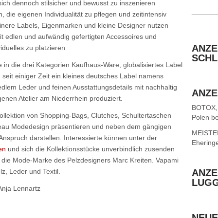
h dennoch stilsicher und bewusst zu inszenieren
______
 die eigenen Individualität zu pflegen und zeitintensiv
inere Labels, Eigenmarken und kleine Designer nutzen
 edlen und aufwändig gefertigten Accessoires und
ANZE
duelles zu platzieren
SCHL
in die drei Kategorien Kaufhaus-Ware, globalisiertes Label
h seit einiger Zeit ein kleines deutsches Label namens
lem Leder und feinen Ausstattungsdetails mit nachhaltig
ANZE
enen Atelier am Niederrhein produziert.
BOTOX,
Kollektion von Shopping-Bags, Clutches, Schultertaschen
Polen be
iveau Modedesign präsentieren und neben dem gängigen
MEISTER 
spruch darstellen. Interessierte können unter der
Ehering
en
und sich die Kollektionsstücke unverbindlich zusenden
st die Mode-Marke des Pelzdesigners Marc Kreiten. Vapami
z, Leder und Textil.
ANZE
LUG
Anja Lennartz
NEUE