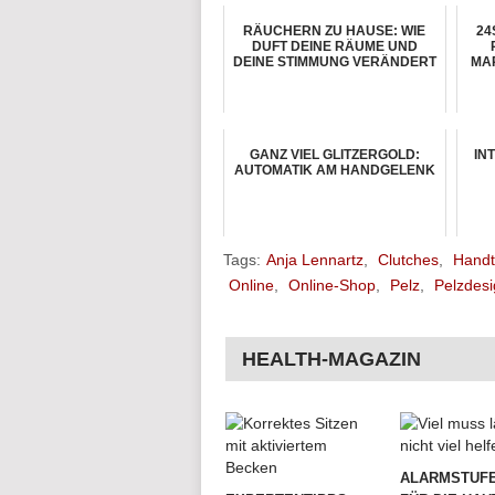
RÄUCHERN ZU HAUSE: WIE
24
DUFT DEINE RÄUME UND
DEINE STIMMUNG VERÄNDERT
MAR
GANZ VIEL GLITZERGOLD:
IN
AUTOMATIK AM HANDGELENK
Tags:
Anja Lennartz
,
Clutches
,
Hand
Online
,
Online-Shop
,
Pelz
,
Pelzdesi
HEALTH-MAGAZIN
ALARMSTUFE