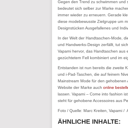
Gegen den Trend zu schwimmen und sic
bedeutet sich selber zur Marke machen,
immer wieder zu erneuern. Gerade kle
diese modebewusste Zielgruppe um mit
Designstücken Ausgefallenes und Indivi
In der Welt der Handtaschen-Mode, die 
und Handwerks-Design zerfällt, tut sic
Vapami hervor, das Handtaschen aus ed
gezüchtetem Fell kombiniert und im eig
Entstanden ist nun bereits die zweite 
und i-Pad-Taschen, die auf feinem N
Mainstream Mode für den gehobenen An
Website der Marke auch
online bestell
lassen. Vapami – Come into fashion i
steht für gehobene Accessoires aus Pel
Foto / Quelle: Marc Kreiten, Vapami / 
ÄHNLICHE INHALTE: