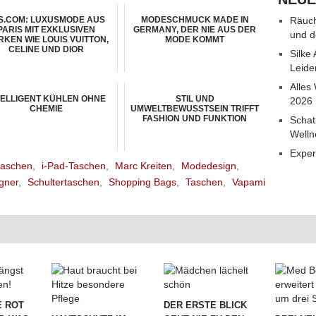
S.COM: LUXUSMODE AUS
MODESCHMUCK MADE IN
Räuch
PARIS MIT EXKLUSIVEN
GERMANY, DER NIE AUS DER
und d
KEN WIE LOUIS VUITTON,
MODE KOMMT
CELINE UND DIOR
Silke
Leide
Alles
TELLIGENT KÜHLEN OHNE
STIL UND
2026
CHEMIE
UMWELTBEWUSSTSEIN TRIFFT
FASHION UND FUNKTION
Schat
Welln
Exper
taschen
,
i-Pad-Taschen
,
Marc Kreiten
,
Modedesign
,
gner
,
Schultertaschen
,
Shopping Bags
,
Taschen
,
Vapami
 ROT
DER ERSTE BLICK