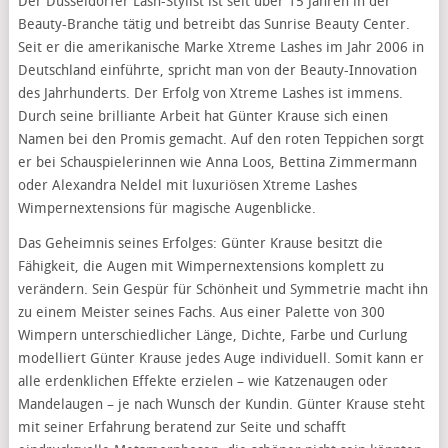
Der Düsseldorfer Lash-Stylist ist seit über 15 Jahren in der
Beauty-Branche tätig und betreibt das Sunrise Beauty Center.
Seit er die amerikanische Marke Xtreme Lashes im Jahr 2006 in
Deutschland einführte, spricht man von der Beauty-Innovation
des Jahrhunderts. Der Erfolg von Xtreme Lashes ist immens.
Durch seine brilliante Arbeit hat Günter Krause sich einen
Namen bei den Promis gemacht. Auf den roten Teppichen sorgt
er bei Schauspielerinnen wie Anna Loos, Bettina Zimmermann
oder Alexandra Neldel mit luxuriösen Xtreme Lashes
Wimpernextensions für magische Augenblicke.
Das Geheimnis seines Erfolges: Günter Krause besitzt die
Fähigkeit, die Augen mit Wimpernextensions komplett zu
verändern. Sein Gespür für Schönheit und Symmetrie macht ihn
zu einem Meister seines Fachs. Aus einer Palette von 300
Wimpern unterschiedlicher Länge, Dichte, Farbe und Curlung
modelliert Günter Krause jedes Auge individuell. Somit kann er
alle erdenklichen Effekte erzielen – wie Katzenaugen oder
Mandelaugen – je nach Wunsch der Kundin. Günter Krause steht
mit seiner Erfahrung beratend zur Seite und schafft