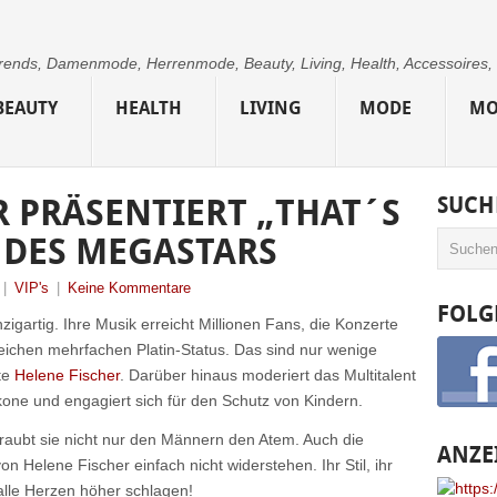
 Trends, Damenmode, Herrenmode, Beauty, Living, Health, Accessoires,
BEAUTY
HEALTH
LIVING
MODE
MO
R PRÄSENTIERT „THAT´S
SUCH
T DES MEGASTARS
|
VIP's
|
Keine Kommentare
FOLG
nzigartig. Ihre Musik erreicht Millionen Fans, die Konzerte
rreichen mehrfachen Platin-Status. Das sind nur wenige
te
Helene Fischer
. Darüber hinaus moderiert das Multitalent
kone und engagiert sich für den Schutz von Kindern.
raubt sie nicht nur den Männern den Atem. Auch die
ANZE
n Helene Fischer einfach nicht widerstehen. Ihr Stil, ihr
alle Herzen höher schlagen!