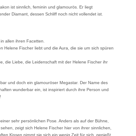
akon ist sinnlich, feminin und glamourös. Er liegt
der Diamant, dessen Schliff noch nicht vollendet ist.
in allen ihren Facetten.
n Helene Fischer liebt und die Aura, die sie um sich spüren
e, die Liebe, die Leidenschaft mit der Helene Fischer ihr
ahbar und doch ein glamouröser Megastar. Der Name des
aften wunderbar ein, ist inspiriert durch ihre Person und
!
einer sehr persönlichen Pose. Anders als auf der Bühne,
 sehen, zeigt sich Helene Fischer hier von ihrer sinnlichen,
ften Kissen nimmt sie sich ein wenig Zeit für sich, genießt,