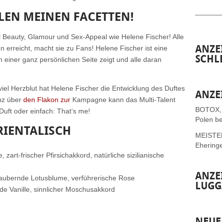
______
LLEN MEINEN FACETTEN!
el Beauty, Glamour und Sex-Appeal wie Helene Fischer! Alle
ANZE
en erreicht, macht sie zu Fans! Helene Fischer ist eine
SCHL
on einer ganz persönlichen Seite zeigt und alle daran
viel Herzblut hat Helene Fischer die Entwicklung des Duftes
ANZE
enz über
den Flakon zur
Kampagne kann das Multi-Talent
BOTOX,
Duft oder einfach: That‘s me!
Polen be
RIENTALISCH
MEISTER 
Ehering
 zart-frischer Pfirsichakkord, natürliche sizilianische
ANZE
aubernde Lotusblume, verführerische Rose
LUGG
de Vanille, sinnlicher Moschusakkord
NEUE