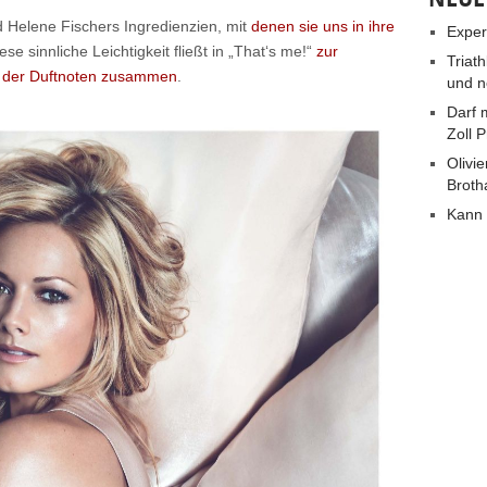
nd Helene Fischers Ingredienzien, mit
denen sie uns in ihre
Exper
se sinnliche Leichtigkeit fließt in „That‘s me!“
zur
Triat
n der Duftnoten zusammen
.
und n
Darf 
Zoll 
Olivie
Broth
Kann 