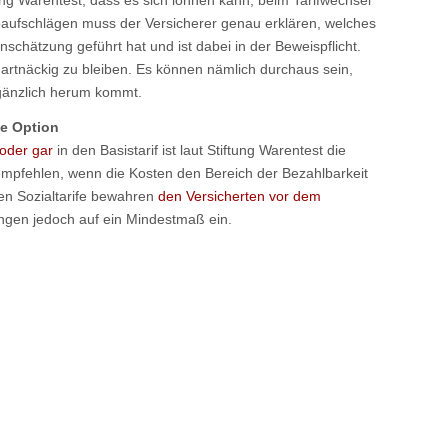
ung Warentest, dass es sich lohnen kann, beim Tarifwechsel
ikoaufschlägen muss der Versicherer genau erklären, welches
nschätzung geführt hat und ist dabei in der Beweispflicht.
hartnäckig zu bleiben. Es können nämlich durchaus sein,
gänzlich herum kommt.
te Option
oder gar
in den Basistarif ist laut Stiftung Warentest die
zu empfehlen, wenn die Kosten den Bereich der Bezahlbarkeit
en Sozialtarife bewahren
den Versicherten vor dem
ungen jedoch auf ein Mindestmaß ein.