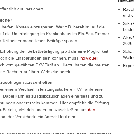
NEUE
ffentlich gut versichert
Räuch
und d
elche?
Silke
helfen, Kosten einzusparen. Wer z.B. bereit ist, auf die
Leide
uf die Unterbringung im Krankenhaus im Ein-Bett-Zimmer
Alles
 Teil seiner monatlichen Beiträge sparen.
2026
Erhöhung der Selbstbeteiligung pro Jahr eine Möglichkeit,
Schat
Welln
e hoch die Einsparungen sein können, muss
individuell
h vom gewählten PKV Tarif ab. Hierzu halten die meisten
Exper
ne Rechner auf ihrer Webseite bereit.
ozuschlägen ausschließen
ei einem Wechsel in leistungsstärkere PKV Tarife eine
. Dabei kann es zu Risikozuschlägen einerseits und zu
tungen andererseits kommen. Hier empfiehlt die Stiftung
st-Bericht, Mehrleistungen auszuschließen, um
den
 hat der Versicherte ein Anrecht laut dem