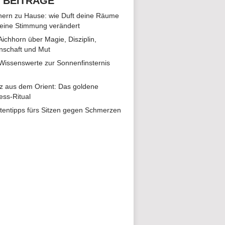
 BEITRÄGE
ern zu Hause: wie Duft deine Räume
eine Stimmung verändert
 Aichhorn über Magie, Disziplin,
nschaft und Mut
 Wissenswerte zur Sonnenfinsternis
z aus dem Orient: Das goldene
ess-Ritual
tentipps fürs Sitzen gegen Schmerzen