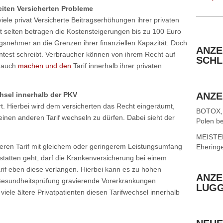
iten Versicherten Probleme
______
ele privat Versicherte Beitragserhöhungen ihrer privaten
 selten betragen die Kostensteigerungen bis zu 100 Euro
ngsnehmer an die Grenzen ihrer finanziellen Kapazität. Doch
ANZE
entest schreibt. Verbraucher können von ihrem Recht auf
SCHL
brauch
machen und den
Tarif innerhalb ihrer privaten
hsel innerhalb der PKV
ANZE
rt. Hierbei wird dem versicherten das Recht eingeräumt,
BOTOX,
 einen anderen Tarif wechseln zu dürfen. Dabei sieht der
Polen be
MEISTER 
eren Tarif mit gleichem oder geringerem Leistungsumfang
Ehering
tatten geht, darf die Krankenversicherung bei einem
arif eben diese verlangen. Hierbei kann es zu hohen
ANZE
Gesundheitsprüfung gravierende Vorerkrankungen
LUG
viele ältere Privatpatienten diesen Tarifwechsel innerhalb