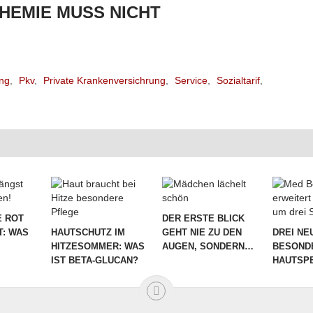
HEMIE MUSS NICHT
ng
,
Pkv
,
Private Krankenversichrung
,
Service
,
Sozialtarif
,
 ROT
DER ERSTE BLICK
T: WAS
HAUTSCHUTZ IM
GEHT NIE ZU DEN
DREI NE
HITZESOMMER: WAS
AUGEN, SONDERN…
BESOND
IST BETA-GLUCAN?
HAUTSPE