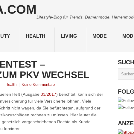
Lifestyle-Blog für Trends, Damenmode, Herrenmode,
UTY
HEALTH
LIVING
MODE
MOD
ENTEST –
SUC
ZUM PKV WECHSEL
7
|
Health
|
Keine Kommentare
FOL
ktuellen Heft (Ausgabe
03/2017
) berichtet, kann sich der
versicherung für viele Versicherte lohnen. Viele
ritt nicht wagen, da Sie befürchteten, aufgrund der
sikozuschlägen rechnen zu müssen. Hier lautet die
e gesetzlich vorgeschriebenen Rechte als Kunde
ANZE
 forcieren.