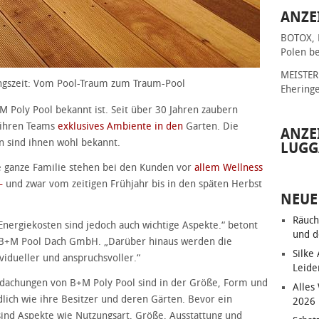
ANZE
BOTOX, 
Polen be
MEISTER 
ungszeit: Vom Pool-Traum zum Traum-Pool
Ehering
M Poly Pool bekannt ist. Seit über 30 Jahren zaubern
 ihren Teams
exklusives Ambiente in den
Garten. Die
ANZE
 sind ihnen wohl bekannt.
LUGG
 ganze Familie stehen bei den Kunden vor
allem Wellness
–
und zwar vom zeitigen Frühjahr bis in den späten Herbst
NEUE
Räuch
nergiekosten sind jedoch auch wichtige Aspekte.“ betont
und d
 B+M Pool Dach GmbH. „Darüber hinaus werden die
Silke
dueller und anspruchsvoller.“
Leide
dachungen von B+M Poly Pool sind in der Größe, Form und
Alles
dlich wie ihre Besitzer und deren Gärten. Bevor ein
2026
ind Aspekte wie Nutzungsart, Größe, Ausstattung und