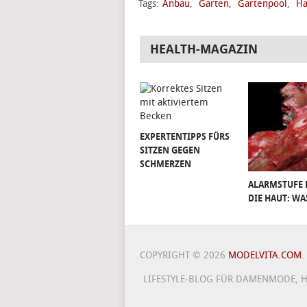
Tags:
Anbau
,
Garten
,
Gartenpool
,
Ha
HEALTH-MAGAZIN
EXPERTENTIPPS FÜRS
SITZEN GEGEN
SCHMERZEN
ALARMSTUFE 
DIE HAUT: WA
COPYRIGHT © 2026
MODELVITA.COM
.
LIFESTYLE-BLOG FÜR DAMENMODE, H