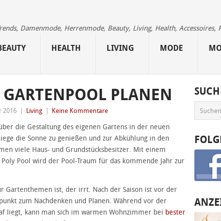
 Trends, Damenmode, Herrenmode, Beauty, Living, Health, Accessoires, 
BEAUTY
HEALTH
LIVING
MODE
MO
N GARTENPOOL PLANEN
SUCH
r 2016
|
Living
|
Keine Kommentare
h über die Gestaltung des eigenen Gartens in der neuen
FOLG
iege die Sonne zu genießen und zur Abkühlung in den
umen viele Haus- und Grundstücksbesitzer. Mit einem
oly Pool wird der Pool-Traum für das kommende Jahr zur
r Gartenthemen ist, der irrt. Nach der Saison ist vor der
ANZE
eitpunkt zum Nachdenken und Planen. Während vor der
hlaf liegt, kann man sich im warmen Wohnzimmer bei
bester