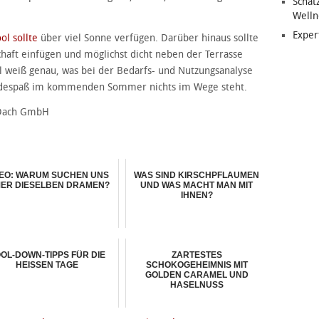
Schat
Welln
Exper
l sollte
über viel Sonne verfügen. Darüber hinaus sollte
chaft einfügen und möglichst dicht neben der Terrasse
 weiß genau, was bei der Bedarfs- und Nutzungsanalyse
despaß im kommenden Sommer nichts im Wege steht.
l Dach GmbH
DEO: WARUM SUCHEN UNS
WAS SIND KIRSCHPFLAUMEN
MER DIESELBEN DRAMEN?
UND WAS MACHT MAN MIT
IHNEN?
OL-DOWN-TIPPS FÜR DIE
ZARTESTES
HEISSEN TAGE
SCHOKOGEHEIMNIS MIT
GOLDEN CARAMEL UND
HASELNUSS