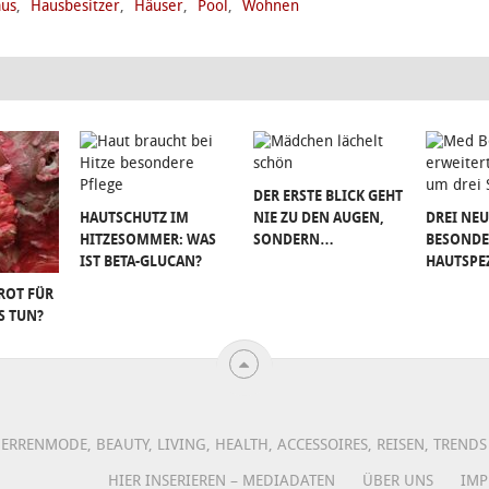
us
,
Hausbesitzer
,
Häuser
,
Pool
,
Wohnen
DER ERSTE BLICK GEHT
HAUTSCHUTZ IM
NIE ZU DEN AUGEN,
DREI NEU
HITZESOMMER: WAS
SONDERN…
BESONDE
IST BETA-GLUCAN?
HAUTSPE
ROT FÜR
S TUN?
ERRENMODE, BEAUTY, LIVING, HEALTH, ACCESSOIRES, REISEN, TREN
HIER INSERIEREN – MEDIADATEN
ÜBER UNS
IMP