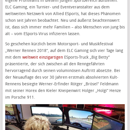
eigene Profiteams in diesem jungen Sportbereich aufstellen.
ELC Gaming, ein Turnier- und Eventveranstalter aus dem
weltweiten Netzwerk von Allied ESports, hat dieses Phänomen
schon seit Jahren beobachtet. Neu und äußerst beachtenswert
ist, dass sich immer mehr Familien – also Menschen von jung bis
alt – vom ESports-Virus infizieren lassen.
So geschehen kürzlich beim Motorsport- und Musikfestival
„Werner Rennen 2018“, auf dem ELC Gaming sich vier Tage lang
mit dem
weltweit einzigartigen
ESports-Truck „Big Betty“
präsentierte, der sich zwischen all den Renngefährten
hervorragend durch seinen voluminösen Auftritt absetzte. Bei
der Neuauflage des vor 30 Jahren erstmals absolvierten Kult-
Rennens besiegte Werner-Erfinder Rötger „Brösel“ Feldmann
mit seiner Horex den Kieler Kneipenwirt Holger „Holgi“ Henze
im Porsche 911.