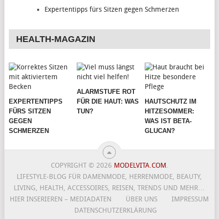
Expertentipps fürs Sitzen gegen Schmerzen
HEALTH-MAGAZIN
ALARMSTUFE ROT
EXPERTENTIPPS
FÜR DIE HAUT: WAS
HAUTSCHUTZ IM
FÜRS SITZEN
TUN?
HITZESOMMER:
GEGEN
WAS IST BETA-
SCHMERZEN
GLUCAN?
COPYRIGHT © 2026
MODELVITA.COM
.
LIFESTYLE-BLOG FÜR DAMENMODE, HERRENMODE, BEAUTY,
LIVING, HEALTH, ACCESSOIRES, REISEN, TRENDS UND MEHR…
HIER INSERIEREN – MEDIADATEN
ÜBER UNS
IMPRESSUM
DATENSCHUTZERKLÄRUNG